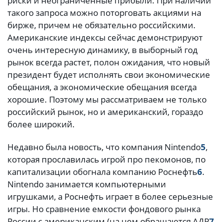
риски и неограниченные прибыли. При наличии
такого запроса можно поторговать акциями на
бирже, причем не обязательно российскими.
Американские индексы сейчас демонстрируют
очень интересную динамику, в выборный год
рынок всегда растет, полон ожидания, что новый
президент будет исполнять свои экономические
обещания, а экономические обещания всегда
хорошие. Поэтому мы рассматриваем не только
российский рынок, но и американский, гораздо
более широкий.
Недавно была новость, что компания Nintendo
5
,
которая прославилась игрой про пекомонов, по
капитализации обогнала компанию Роснефть
6
.
Nintendo занимается компьютерными
игрушками, а Роснефть играет в более серьезные
игры. Но сравнение емкости фондового рынка
России с американским (на нем обращаются АДР
7