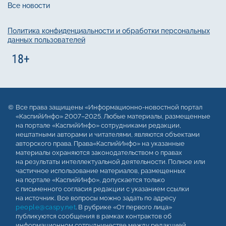
Все новости
Политика конфиденциальности и обработки персональных
данных пользователей
Все права защищены «Информационно-новостной портал
«КаспийИнфо» 2007–2025. Любые материалы, размещенные
на портале «КаспийИнфо» сотрудниками редакции,
нештатными авторами и читателями, являются объектами
авторского права. Права«КаспийИнфо» на указанные
материалы охраняются законодательством о правах
на результаты интеллектуальной деятельности. Полное или
частичное использование материалов, размещенных
на портале «КаспийИнфо», допускается только
с письменного согласия редакции с указанием ссылки
на источник. Все вопросы можно задать по адресу
people@caspy.net
. В рубрике «От первого лица»
публикуются сообщения в рамках контрактов об
информационном сотрудничестве между редакцией