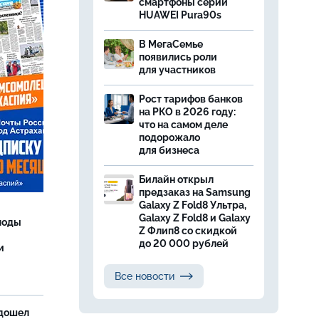
смартфоны серии
HUAWEI Pura90s
В МегаСемье
появились роли
для участников
Рост тарифов банков
на РКО в 2026 году:
что на самом деле
подорожало
для бизнеса
Билайн открыл
предзаказ на Samsung
Galaxy Z Fold8 Ультра,
Galaxy Z Fold8 и Galaxy
моды
Z Флип8 со скидкой
до 20 000 рублей
и
Все новости
дошел