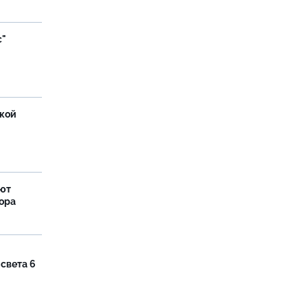
с"
ской
яют
тора
 света 6