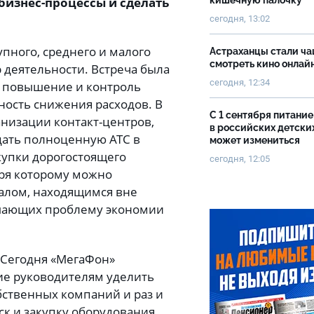
изнес-процессы и сделать
кишечную палочку
сегодня, 13:02
пного, среднего и малого
Астраханцы стали ч
смотреть кино онлай
 деятельности. Встреча была
сегодня, 12:34
– повышение и контроль
ность снижения расходов. В
С 1 сентября питание
анизации контакт-центров,
в российских детски
дать полноценную АТС в
может измениться
купки дорогостоящего
сегодня, 12:05
аря которому можно
алом, находящимся вне
шающих проблему экономии
 Сегодня «МегаФон»
ие руководителям уделить
бственных компаний и раз и
ск и закупку оборудования