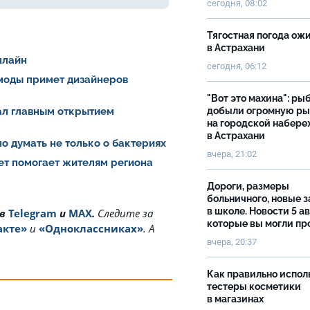
сегодня, 08:02
Тягостная погода ож
в Астрахани
нлайн
сегодня, 06:12
 моды примет дизайнеров
"Вот это махина": ры
добыли огромную р
тал главным открытием
на городской набер
в Астрахани
о думать не только о бактериях
вчера, 21:02
ет помогает жителям региона
Дороги, размеры
больничного, новые 
в школе. Новости 5 ав
 в
Telegram
и
MAX
.
Cледите за
которые вы могли пр
акте»
и
«Одноклассниках»
. А
вчера, 20:37
Как правильно испол
тестеры косметики
в магазинах