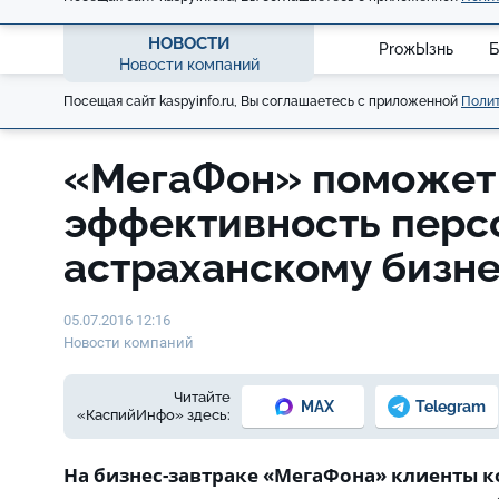
НОВОСТИ
ProжЫзнь
Б
Новости компаний
Посещая сайт kaspyinfo.ru, Вы соглашаетесь с приложенной
Полит
«МегаФон» поможет
эффективность перс
астраханскому бизн
05.07.2016 12:16
Новости компаний
Читайте
MAX
Telegram
«КаспийИнфо» здесь:
На бизнес-завтраке «МегаФона» клиенты 