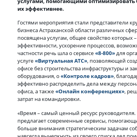
услугами, помогающими оптимизировать б
их эффективнее.
Гостями мероприятия стали представители кру
бизнеса Астраханской области различных сфер
посвящена услугам, общее свойство которых 
эффективности, ускорение процессов, возмож
частности речь шла о сервисе
«8-800»
для орг
услуге
«Виртуальная АТС»
, позволяющей соз
офисе без строительства инфраструктуры и за
оборудования, о
«Контроле кадров»
, благод
эффективно распределить дела между персон
офиса, а также
«Онлайн конференциях»
, ре
затрат на командировки.
«Время – самый ценный ресурс руководителя.
предлагает современные сервисы, помогающ
больше внимания стратегическим задачам со
навсегда вычеркнуть из своего списка дел пои