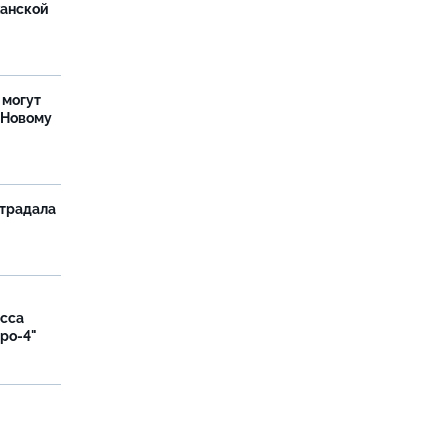
ханской
 могут
 Новому
страдала
асса
вро-4"
и