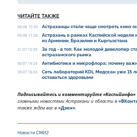
ЧИТАЙТЕ ТАКЖЕ
Астраханцы стали чаще смотреть кино о
06.08 12:34
Астрахань в рамках Каспийской недели
06.08 11:26
из Армении, Бразилии и Кыргызстана
За год - в топ. Как молодой девелопер с
31.07 12:35
астраханского рынка
Антибиотики и микрофлора: почему важн
30.07 19:24
Сеть лабораторий KDL Медскан уже 15 л
29.07 16:33
оставаться здоровыми
Подписывайтесь и комментируйте «Каспийинфо»
главными новостями Астрахани и области в
«ВКонт
также ждём вас в
«Дзен»
.
Новости СМИ2