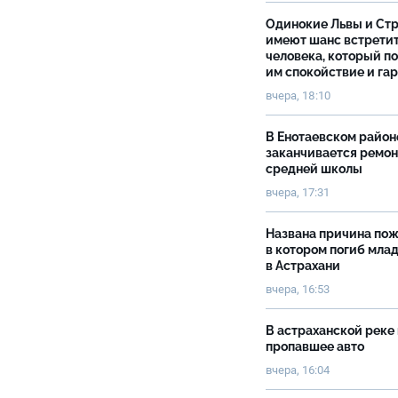
Одинокие Львы и Ст
имеют шанс встрети
человека, который п
им спокойствие и га
вчера, 18:10
В Енотаевском район
заканчивается ремон
средней школы
вчера, 17:31
Названа причина пож
в котором погиб мла
в Астрахани
вчера, 16:53
В астраханской реке
пропавшее авто
вчера, 16:04