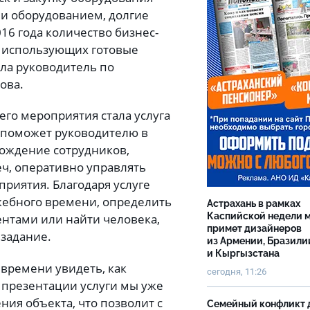
 и оборудованием, долгие
016 года количество бизнес-
, использующих готовые
ила руководитель по
ова.
го мероприятия стала услуга
с поможет руководителю в
ождение сотрудников,
ч, оперативно управлять
риятия. Благодаря услуге
жебного времени, определить
Астрахань в рамках
Каспийской недели 
ентами или найти человека,
примет дизайнеров
 задание.
из Армении, Бразили
и Кыргызстана
 времени увидеть, как
сегодня, 11:26
я презентации услуги мы уже
ия объекта, что позволит с
Семейный конфликт 