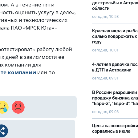
до стрельбы в Астра
ом. А в течение пяти
области
ость оценить услугу в деле»,
сегодня, 10:58
тивных и технологических
ала ПАО «МРСК Юга» -
Красная икра и рыба
сильно подорожать к
году
ротестировать работу любой
сегодня, 10:01
ых дней в зависимости ее
ах компании для
4-летняя девочка по
в ДТП в Астрахани
йте компании
или по
сегодня, 09:31
В России разрешили
продажу бензина кл
"Евро-2", "Евро-3", "Е
сегодня, 09:08
Цены на новостройк
сорвались в июле