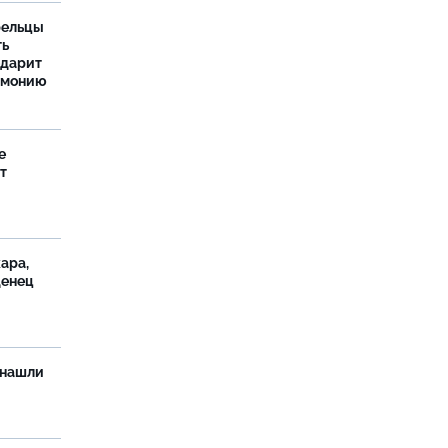
рельцы
ть
одарит
рмонию
е
т
ара,
денец
 нашли