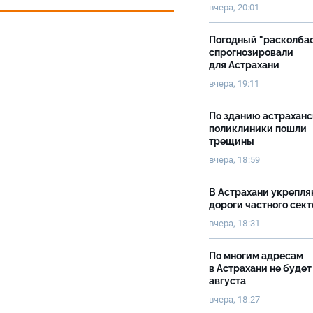
вчера, 20:01
Погодный "расколба
спрогнозировали
для Астрахани
вчера, 19:11
По зданию астрахан
поликлиники пошли
трещины
вчера, 18:59
В Астрахани укрепл
дороги частного сек
вчера, 18:31
По многим адресам
в Астрахани не будет
августа
вчера, 18:27