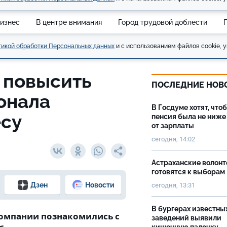
изнес
В центре внимания
Город трудовой доблести
икой обработки Персональных данных
и с использованием файлов cookie, у
 повысить
ПОСЛЕДНИЕ НОВ
онала
В Госдуме хотят, что
есу
пенсия была не ниже
от зарплаты
сегодня, 14:02
Астраханские волон
готовятся к выборам
Дзен
Новости
сегодня, 13:31
В бургерах известны
компании познакомились с
заведений выявили