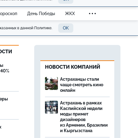
Гороскоп
День Победы
ЖКХ
OK
казанных в данной Политике.
ОСТИ
бы
НОВОСТИ КОМПАНИЙ
 40%
Астраханцы стали
чаще смотреть кино
онлайн
теры
Астрахань в рамках
Каспийской недели
моды примет
дизайнеров
из Армении, Бразилии
х
и Кыргызстана