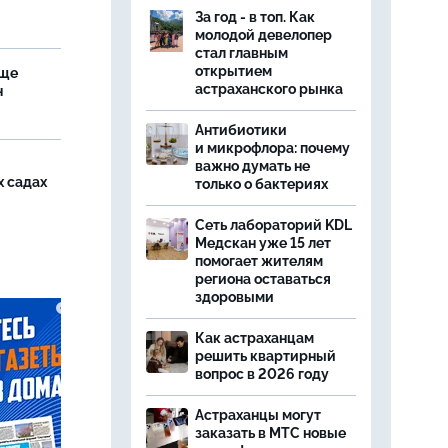
За год - в топ. Как
молодой девелопер
стал главным
открытием
аще
астраханского рынка
н
Антибиотики
и микрофлора: почему
важно думать не
х садах
только о бактериях
Сеть лабораторий KDL
Медскан уже 15 лет
помогает жителям
региона оставаться
здоровыми
Как астраханцам
решить квартирный
вопрос в 2026 году
Астраханцы могут
заказать в МТС новые