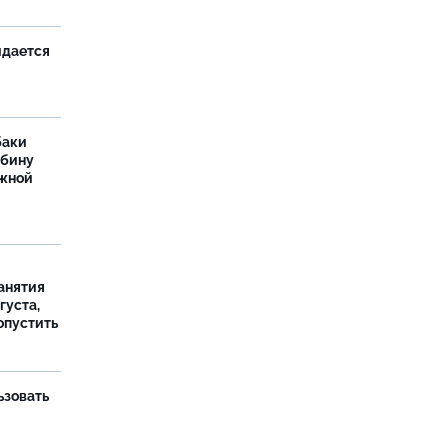
идается
баки
ыбину
ежной
занятия
густа,
опустить
ьзовать