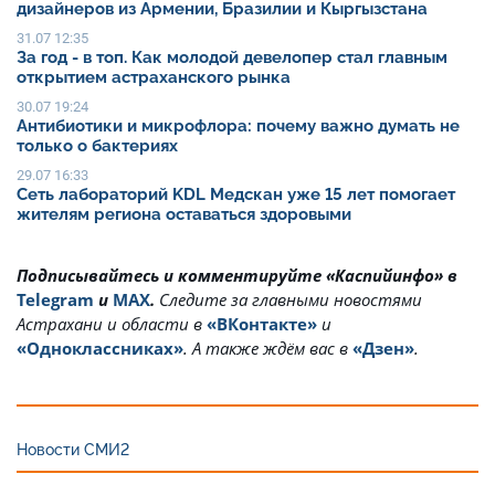
дизайнеров из Армении, Бразилии и Кыргызстана
31.07 12:35
За год - в топ. Как молодой девелопер стал главным
открытием астраханского рынка
30.07 19:24
Антибиотики и микрофлора: почему важно думать не
только о бактериях
29.07 16:33
Сеть лабораторий KDL Медскан уже 15 лет помогает
жителям региона оставаться здоровыми
Подписывайтесь и комментируйте «Каспийинфо» в
Telegram
и
MAX
.
Cледите за главными новостями
Астрахани и области в
«ВКонтакте»
и
«Одноклассниках»
. А также ждём вас в
«Дзен»
.
Новости СМИ2