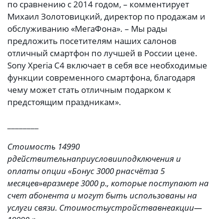
по сравнению с 2014 годом, – комментирует
Михаил Золотовицкий, директор по продажам и
обслуживанию «МегаФона». – Мы рады
предложить посетителям наших салонов
отличный смартфон по лучшей в России цене.
Sony Xperia C4 включает в себя все необходимые
функции современного смартфона, благодаря
чему может стать отличным подарком к
предстоящим праздникам».
________
Стоимость 14990
р
действительна
при
условии
подключе
ния и
оплаты опции «Бонус 3000
р
на
счёт
за
5
месяцев»
в
размере
3000
р
., которые поступают на
счет абонента и могут быть использованы на
услуги связи.
Стоимость
устройства
вне
акции
—