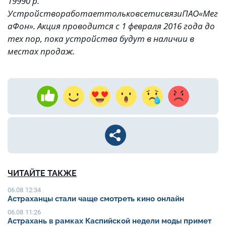
19990
р
.
Устройство
работает
только
в
сети
связи
ПАО
«Мег
аФон»
. Акция проводится с 1 февраля 2016 года до
тех пор, пока устройства будут в наличии в
местах продаж.
ЧИТАЙТЕ ТАКЖЕ
06.08 12:34
Астраханцы стали чаще смотреть кино онлайн
06.08 11:26
Астрахань в рамках Каспийской недели моды примет