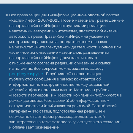
Все права защищены «Информационно-новостной портал
«КаспийИнфо» 2007–2025. Любые материалы, размещенные
на портале «КаспийИнфо» сотрудниками редакции,
нештатными авторами и читателями, являются объектами
авторского права. Права«КаспийИнфо» на указанные
материалы охраняются законодательством о правах
на результаты интеллектуальной деятельности. Полное или
частичное использование материалов, размещенных
на портале «КаспийИнфо», допускается только
с письменного согласия редакции с указанием ссылки
на источник. Все вопросы можно задать по адресу
people@caspy.net
. В рубрике «От первого лица»
публикуются сообщения в рамках контрактов об
информационном сотрудничестве между редакцией
«КаспийИнфо» и органами власти. Материалы рубрик
«Новости партнёров» и «Новости компаний» публикуются в
рамках договоров (соглашений) об информационном
сотрудничестве и (или) являются рекламой. Партнёрский
материал — это статья, подготовленная редакцией
совместно с партнёром-рекламодателем, который
заинтересован в теме материала, участвует в его создании
и оплачивает размещение.