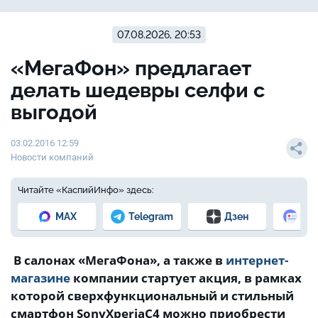
07.08.2026, 20:53
«МегаФон» предлагает
делать шедевры селфи с
выгодой
03.02.2016 12:59
Новости компаний
Читайте «КаспийИнфо» здесь:
MAX
Telegram
Дзен
Но
В салонах «МегаФона», а также в
интернет-
магазине
компании стартует акция, в рамках
которой сверхфункциональный и стильный
смартфон
Sony
Xperia
C
4 можно приобрести