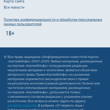
Карта сайта
Все новости
Политика конфиденциальности и обработки персональных
данных пользователей
Все права защищены «Информационно-новостной портал
«КаспийИнфо» 2007–2025. Любые материалы, размещенные
на портале «КаспийИнфо» сотрудниками редакции,
нештатными авторами и читателями, являются объектами
авторского права. Права«КаспийИнфо» на указанные
материалы охраняются законодательством о правах
на результаты интеллектуальной деятельности. Полное или
частичное использование материалов, размещенных
на портале «КаспийИнфо», допускается только
с письменного согласия редакции с указанием ссылки
на источник. Все вопросы можно задать по адресу
people@caspy.net
. В рубрике «От первого лица»
публикуются сообщения в рамках контрактов об