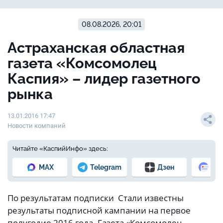
08.08.2026, 20:01
Астраханская областная
газета «Комсомолец
Каспия» – лидер газетного
рынка
13.01.2016 17:47
Новости компаний
Читайте «КаспийИнфо» здесь:
MAX
Telegram
Дзен
Но
По результатам подписки Стали известны
результаты подписной кампании на первое
полугодие 2016 года. Газета «Комсомолец