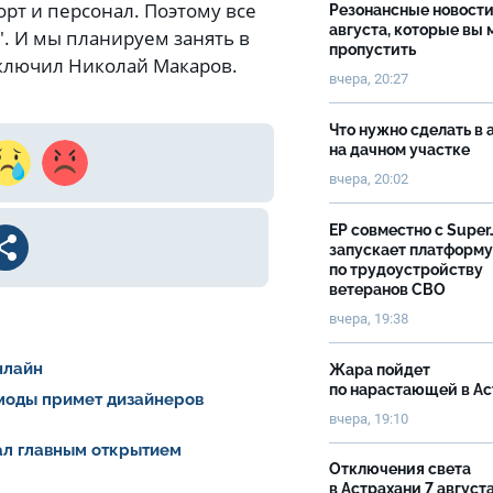
рт и персонал. Поэтому все
Резонансные новости
августа, которые вы 
. И мы планируем занять в
пропустить
аключил Николай Макаров.
вчера, 20:27
Что нужно сделать в 
на дачном участке
вчера, 20:02
ЕР совместно с Super
запускает платформу
по трудоустройству
ветеранов СВО
вчера, 19:38
нлайн
Жара пойдет
по нарастающей в А
 моды примет дизайнеров
вчера, 19:10
тал главным открытием
Отключения света
в Астрахани 7 август