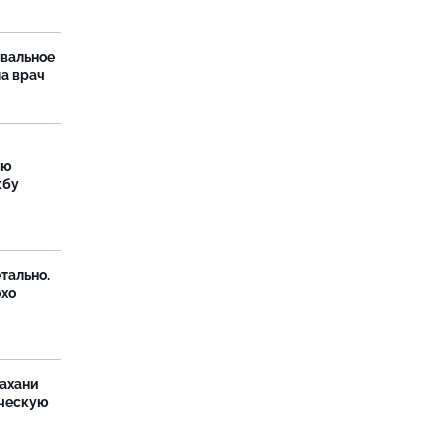
рвальное
ла врач
ую
жбу
тально.
охо
ахани
ческую