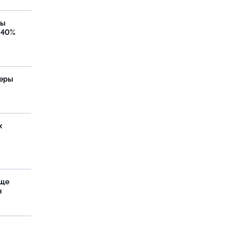
бы
 40%
теры
х
аще
н