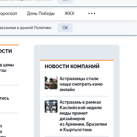
Гороскоп
День Победы
ЖКХ
OK
казанных в данной Политике.
ОСТИ
од цены
НОВОСТИ КОМПАНИЙ
бузы
Астраханцы стали
чаще смотреть кино
онлайн
тесь
Астрахань в рамках
Каспийской недели
моды примет
дизайнеров
из Армении, Бразилии
п
и Кыргызстана
х