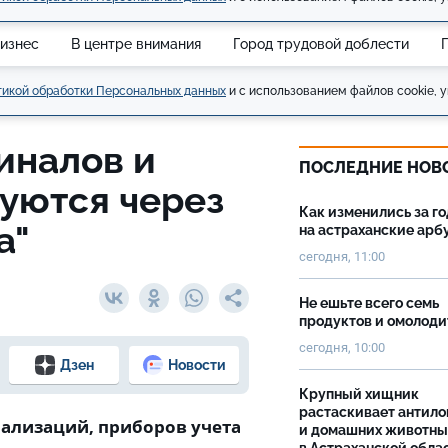
изнес
В центре внимания
Город трудовой доблести
икой обработки Персональных данных
и с использованием файлов cookie, у
иналов и
ПОСЛЕДНИЕ НОВ
уются через
Как изменились за г
а"
на астраханские ар
сегодня, 11:00
Не ешьте всего семь
продуктов и омолоди
сегодня, 10:00
Дзен
Новости
Крупный хищник
растаскивает антило
нализаций, приборов учета
и домашних животны