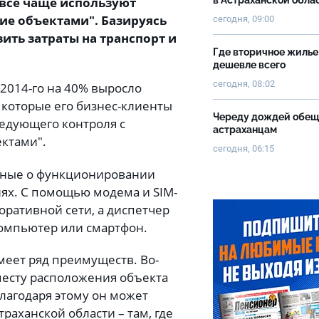
 все чаще используют
в Астраханской обла
ие объектами". Базируясь
сегодня, 09:00
зить затраты на транспорт и
Где вторичное жилье
дешевле всего
сегодня, 08:02
. 2014-го на 40% выросло
 которые его бизнес-клиенты
Череду дождей обе
едующего контроля с
астраханцам
ктами".
сегодня, 06:15
нные о функционировании
иях. С помощью модема и SIM-
оративной сети, а диспетчер
компьютер или смартфон.
меет ряд преимуществ. Во-
месту расположения объекта
лагодаря этому он может
раханской области – там, где