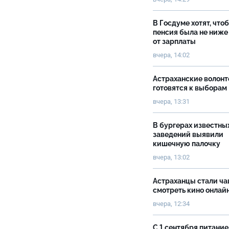
В Госдуме хотят, что
пенсия была не ниже
от зарплаты
вчера, 14:02
Астраханские волон
готовятся к выборам
вчера, 13:31
В бургерах известны
заведений выявили
кишечную палочку
вчера, 13:02
Астраханцы стали ч
смотреть кино онлай
вчера, 12:34
С 1 сентября питание