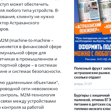
оступ может обеспечить
я любого типа устройств. В-
ования, клиенту не нужно
ктор Астраханского
ров.
M2M (machine-to-machine –
меняется в финансовой сфере
оммунальной сфере для
датчиках в промышленном и
портной сфере – в системах
Полезный фрукт зап
ине и системах безопасности.
астраханские рынки.
сколько отдают
ию удаленными объектами",
вчера, 21:07
проводной сети невозможно
контроль. M2M-технология
Бургеры с кишечной
палочкой, отмена ЕГЭ
 связи между устройствами
питание в детских са
 контроля за работой
топливо низкого клас