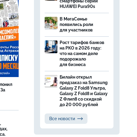
смартфоны серии
HUAWEI Pura90s
В МегаСемье
появились роли
для участников
Рост тарифов банков
на РКО в 2026 году:
что на самом деле
подорожало
для бизнеса
Билайн открыл
предзаказ на Samsung
олонил
Galaxy Z Fold8 Ультра,
 За
Galaxy Z Fold8 и Galaxy
Z Флип8 со скидкой
до 20 000 рублей
Все новости
,
дах,
са.