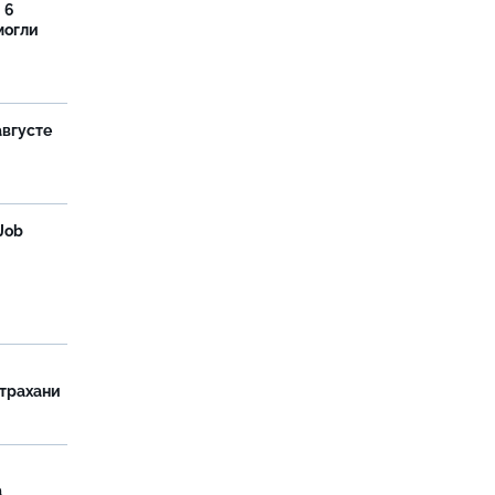
 6
могли
августе
Job
страхани
а