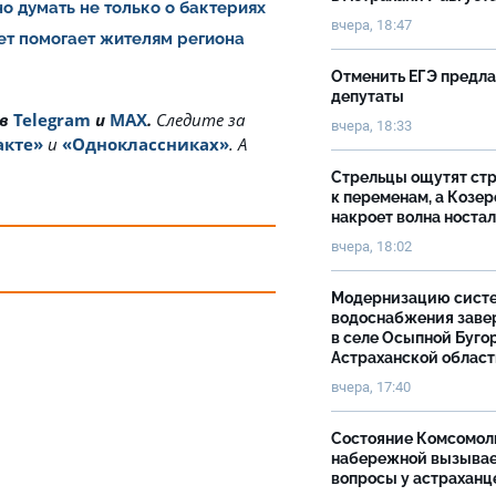
о думать не только о бактериях
вчера, 18:47
ет помогает жителям региона
Отменить ЕГЭ предл
депутаты
 в
Telegram
и
MAX
.
Cледите за
вчера, 18:33
акте»
и
«Одноклассниках»
. А
Стрельцы ощутят ст
к переменам, а Козер
накроет волна носта
вчера, 18:02
Модернизацию сист
водоснабжения зав
в селе Осыпной Буго
Астраханской облас
вчера, 17:40
Состояние Комсомол
набережной вызыва
вопросы у астраханц