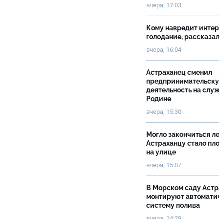
вчера, 17:03
Кому навредит инте
голодание, рассказа
вчера, 16:04
Астраханец сменил
предпринимательск
деятельность на слу
Родине
вчера, 15:30
Могло закончиться ле
Астраханцу стало пл
на улице
вчера, 15:07
В Морском саду Астр
монтируют автомати
систему полива
вчера, 14:29