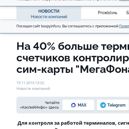
НОВОСТИ
ProжЫзнь
Б
Новости компаний
Посещая сайт kaspyinfo.ru, Вы соглашаетесь с приложенной
Полит
На 40% больше терм
счетчиков контролир
сим-карты "МегаФон
19.11.2015 13:22
Новости компаний
Читайте
MAX
Telegram
«КаспийИнфо» здесь:
Для контроля за работой терминалов, сиг