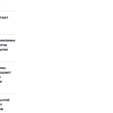
агают
ремление
огов
льгии
емы
ершают
р
ти
ьской
ет
ев