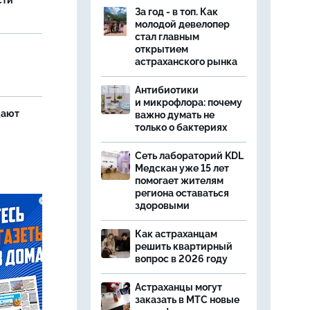
сти
За год - в топ. Как
молодой девелопер
стал главным
открытием
астраханского рынка
Антибиотики
и микрофлора: почему
щают
важно думать не
только о бактериях
Сеть лабораторий KDL
Медскан уже 15 лет
помогает жителям
региона оставаться
здоровыми
Как астраханцам
решить квартирный
вопрос в 2026 году
Астраханцы могут
заказать в МТС новые