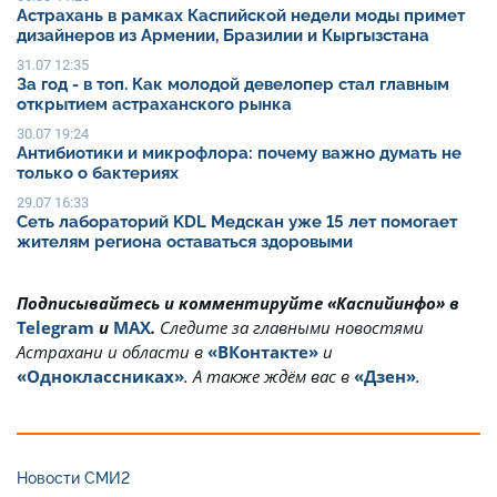
Астрахань в рамках Каспийской недели моды примет
дизайнеров из Армении, Бразилии и Кыргызстана
31.07 12:35
За год - в топ. Как молодой девелопер стал главным
открытием астраханского рынка
30.07 19:24
Антибиотики и микрофлора: почему важно думать не
только о бактериях
29.07 16:33
Сеть лабораторий KDL Медскан уже 15 лет помогает
жителям региона оставаться здоровыми
Подписывайтесь и комментируйте «Каспийинфо» в
Telegram
и
MAX
.
Cледите за главными новостями
Астрахани и области в
«ВКонтакте»
и
«Одноклассниках»
. А также ждём вас в
«Дзен»
.
Новости СМИ2