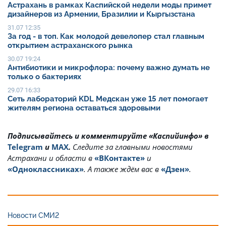
Астрахань в рамках Каспийской недели моды примет
дизайнеров из Армении, Бразилии и Кыргызстана
31.07 12:35
За год - в топ. Как молодой девелопер стал главным
открытием астраханского рынка
30.07 19:24
Антибиотики и микрофлора: почему важно думать не
только о бактериях
29.07 16:33
Сеть лабораторий KDL Медскан уже 15 лет помогает
жителям региона оставаться здоровыми
Подписывайтесь и комментируйте «Каспийинфо» в
Telegram
и
MAX
.
Cледите за главными новостями
Астрахани и области в
«ВКонтакте»
и
«Одноклассниках»
. А также ждём вас в
«Дзен»
.
Новости СМИ2