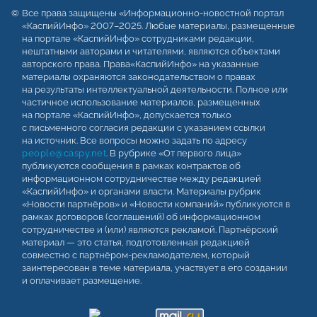
Все права защищены «Информационно-новостной портал
«КаспийИнфо» 2007–2025. Любые материалы, размещенные
на портале «КаспийИнфо» сотрудниками редакции,
нештатными авторами и читателями, являются объектами
авторского права. Права«КаспийИнфо» на указанные
материалы охраняются законодательством о правах
на результаты интеллектуальной деятельности. Полное или
частичное использование материалов, размещенных
на портале «КаспийИнфо», допускается только
с письменного согласия редакции с указанием ссылки
на источник. Все вопросы можно задать по адресу
people@caspy.net
. В рубрике «От первого лица»
публикуются сообщения в рамках контрактов об
информационном сотрудничестве между редакцией
«КаспийИнфо» и органами власти. Материалы рубрик
«Новости партнёров» и «Новости компаний» публикуются в
рамках договоров (соглашений) об информационном
сотрудничестве и (или) являются рекламой. Партнёрский
материал — это статья, подготовленная редакцией
совместно с партнёром-рекламодателем, который
заинтересован в теме материала, участвует в его создании
и оплачивает размещение.