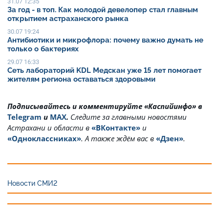
31.07 12:35
За год - в топ. Как молодой девелопер стал главным
открытием астраханского рынка
30.07 19:24
Антибиотики и микрофлора: почему важно думать не
только о бактериях
29.07 16:33
Сеть лабораторий KDL Медскан уже 15 лет помогает
жителям региона оставаться здоровыми
Подписывайтесь и комментируйте «Каспийинфо» в
Telegram
и
MAX
.
Cледите за главными новостями
Астрахани и области в
«ВКонтакте»
и
«Одноклассниках»
. А также ждём вас в
«Дзен»
.
Новости СМИ2