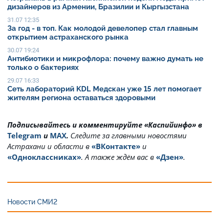
дизайнеров из Армении, Бразилии и Кыргызстана
31.07 12:35
За год - в топ. Как молодой девелопер стал главным
открытием астраханского рынка
30.07 19:24
Антибиотики и микрофлора: почему важно думать не
только о бактериях
29.07 16:33
Сеть лабораторий KDL Медскан уже 15 лет помогает
жителям региона оставаться здоровыми
Подписывайтесь и комментируйте «Каспийинфо» в
Telegram
и
MAX
.
Cледите за главными новостями
Астрахани и области в
«ВКонтакте»
и
«Одноклассниках»
. А также ждём вас в
«Дзен»
.
Новости СМИ2