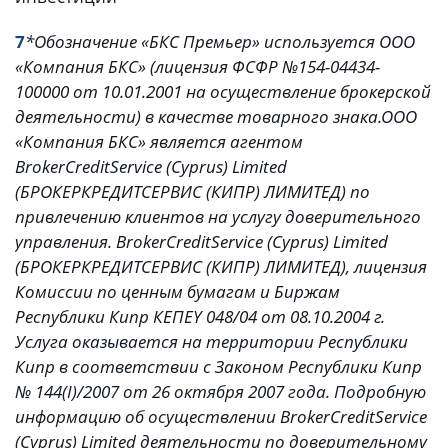
7
*Обозначение «БКС Премьер» используется ООО
«Компания БКС» (
лицензия ФСФР №154-04434-
100000 от 10.01.2001 на осуществление брокерской
деятельности) в качестве товарного знака.
ООО
«Компания БКС» является агентом
BrokerCreditService
(
Cyprus
)
Limited
(БРОКЕРКРЕДИТСЕРВИС (КИПР) ЛИМИТЕД)
по
привлечению клиентов на услугу доверительного
управления.
BrokerCreditService
(
Cyprus
)
Limited
(БРОКЕРКРЕДИТСЕРВИС (КИПР) ЛИМИТЕД), лицензия
Комиссии по ценным бумагам и Биржам
Республики Кипр КЕПЕ
Y
048/04 от 08.10.2004 г.
Услуга оказывается на территории Республики
Кипр в соответствии с Законом Республики Кипр
№ 144(
I
)/2007 от 26 октября 2007 года.
Подробную
информацию об осуществлении
BrokerCreditService
(
Cyprus
)
Limited
деятельности по доверительному