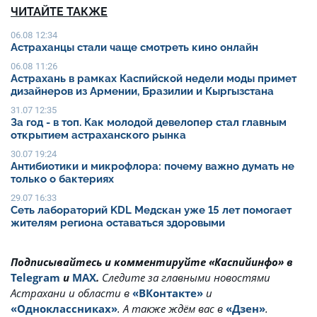
ЧИТАЙТЕ ТАКЖЕ
06.08 12:34
Астраханцы стали чаще смотреть кино онлайн
06.08 11:26
Астрахань в рамках Каспийской недели моды примет
дизайнеров из Армении, Бразилии и Кыргызстана
31.07 12:35
За год - в топ. Как молодой девелопер стал главным
открытием астраханского рынка
30.07 19:24
Антибиотики и микрофлора: почему важно думать не
только о бактериях
29.07 16:33
Сеть лабораторий KDL Медскан уже 15 лет помогает
жителям региона оставаться здоровыми
Подписывайтесь и комментируйте «Каспийинфо» в
Telegram
и
MAX
.
Cледите за главными новостями
Астрахани и области в
«ВКонтакте»
и
«Одноклассниках»
. А также ждём вас в
«Дзен»
.