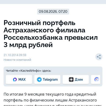
09.08.2026, 07:20
Розничный портфель
Астраханского филиала
Россельхозбанка превысил
3 млрд рублей
21.10.2014 09:59
Новости компаний
Читайте «КаспийИнфо» здесь:
MAX
Telegram
Дзен
Но
По итогам 9 месяцев текущего года кредитный
портфель по физическим лицам Астраханского
регионального филиала в абсолютных значениях