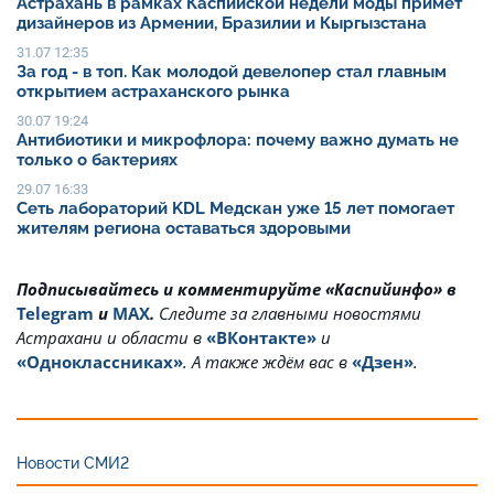
Астрахань в рамках Каспийской недели моды примет
дизайнеров из Армении, Бразилии и Кыргызстана
31.07 12:35
За год - в топ. Как молодой девелопер стал главным
открытием астраханского рынка
30.07 19:24
Антибиотики и микрофлора: почему важно думать не
только о бактериях
29.07 16:33
Сеть лабораторий KDL Медскан уже 15 лет помогает
жителям региона оставаться здоровыми
Подписывайтесь и комментируйте «Каспийинфо» в
Telegram
и
MAX
.
Cледите за главными новостями
Астрахани и области в
«ВКонтакте»
и
«Одноклассниках»
. А также ждём вас в
«Дзен»
.
Новости СМИ2