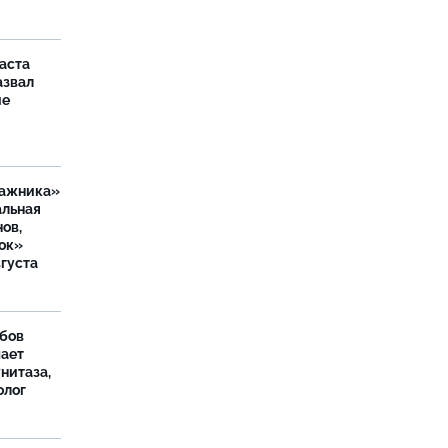
аста
азвал
ие
ражника»
альная
ов,
ок»
вгуста
бов
шает
нитаза,
олог