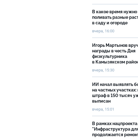
В какое время нужно
поливать разные рас
в саду и огороде
вчера, 16:00
Игорь Мартынов вру
награды в честь Дня
физкультурника
в Камызякском райо
вчера, 15:30
ИИ начал выявлять 
на частных участках:
штраф в 150 тысяч у
выписан
вчера, 15:01
В рамках нацпроекта
"Инфраструктура дл
продолжается ремон