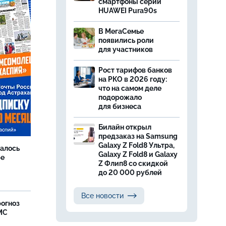
смартфоны серии
HUAWEI Pura90s
В МегаСемье
появились роли
для участников
Рост тарифов банков
на РКО в 2026 году:
что на самом деле
подорожало
для бизнеса
Билайн открыл
предзаказ на Samsung
Galaxy Z Fold8 Ультра,
далось
Galaxy Z Fold8 и Galaxy
ре
Z Флип8 со скидкой
до 20 000 рублей
Все новости
рогноз
МС