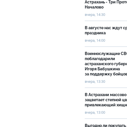
Астрахань - Три Прот
Началово
вчера, 14:30
В августе нас ждут с
праздника
вчера, 14:00
Военнослужащие С
поблагодарили
астраханского губер
Игоря Бабушкина
за поддержку бойцо
вчера, 13:30
В Астрахани массово
зацветает степной цв
привлекающий хищн
вчера, 13:00
Выгодно ли покупать