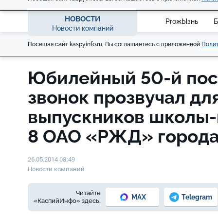
НОВОСТИ
ProжЫзнь
Б
Новости компаний
Посещая сайт kaspyinfo.ru, Вы соглашаетесь с приложенной
Полит
Юбилейный 50-й по
звонок прозвучал дл
выпускников школы
8 ОАО «РЖД» города
26.05.2014 08:49
Новости компаний
Читайте
MAX
Telegram
«КаспийИнфо» здесь: