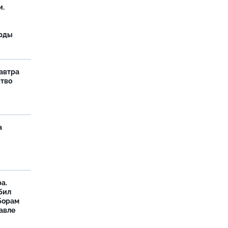
и.
орды
завтра
ство
а
а.
бил
борам
авле