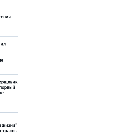
тения
чил
не
борщевик
 первый
же
я жизни"
т трассы