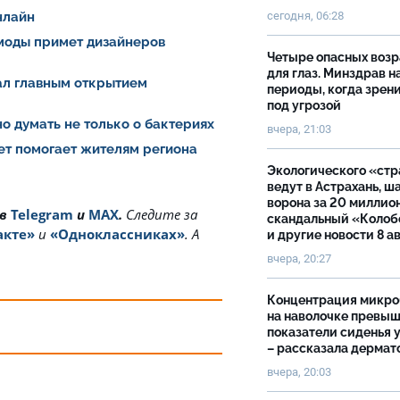
нлайн
сегодня, 06:28
 моды примет дизайнеров
Четыре опасных возр
для глаз. Минздрав н
тал главным открытием
периоды, когда зрен
под угрозой
о думать не только о бактериях
вчера, 21:03
ет помогает жителям региона
Экологического «ст
ведут в Астрахань, ш
ворона за 20 миллион
 в
Telegram
и
MAX
.
Cледите за
скандальный «Колоб
акте»
и
«Одноклассниках»
. А
и другие новости 8 а
вчера, 20:27
Концентрация микро
на наволочке превы
показатели сиденья у
– рассказала дермат
вчера, 20:03