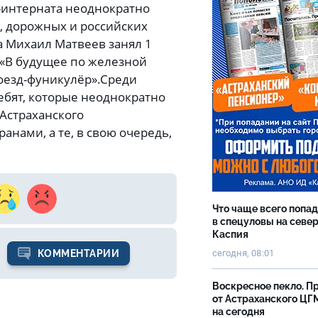
интерната неоднократно
, дорожных и российских
са Михаил Матвеев занял 1
 «В будущее по железной
Поезд-фуникулёр».Среди
ебят, которые неоднократно
Астраханского
нами, а те, в свою очередь,
Что чаще всего попа
в спецуловы на севе
Каспия
КОММЕНТАРИИ
сегодня, 08:01
Воскресное пекло. П
от Астраханского ЦГ
на сегодня