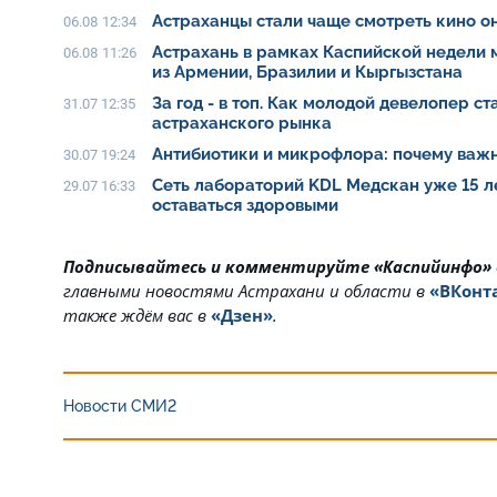
Астраханцы стали чаще смотреть кино о
06.08 12:34
Астрахань в рамках Каспийской недели
06.08 11:26
из Армении, Бразилии и Кыргызстана
За год - в топ. Как молодой девелопер с
31.07 12:35
астраханского рынка
Антибиотики и микрофлора: почему важн
30.07 19:24
Сеть лабораторий KDL Медскан уже 15 л
29.07 16:33
оставаться здоровыми
Подписывайтесь и комментируйте «Каспийинфо»
главными новостями Астрахани и области в
«ВКонт
также ждём вас в
«Дзен»
.
Новости СМИ2