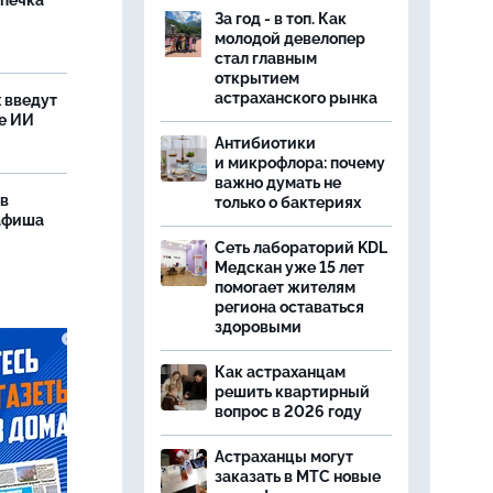
ыпечка
За год - в топ. Как
молодой девелопер
стал главным
открытием
астраханского рынка
 введут
е ИИ
Антибиотики
и микрофлора: почему
важно думать не
 в
только о бактериях
 афиша
Сеть лабораторий KDL
Медскан уже 15 лет
помогает жителям
региона оставаться
здоровыми
Как астраханцам
решить квартирный
вопрос в 2026 году
Астраханцы могут
заказать в МТС новые