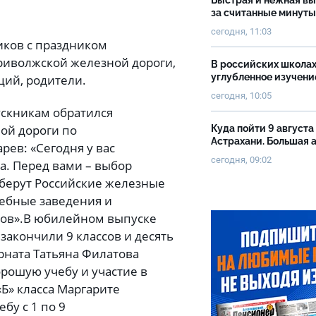
Быстрая и нежная в
за считанные минуты
сегодня, 11:03
иков с праздником
риволжской железной дороги,
В российских школах
углубленное изучени
ций, родители.
сегодня, 10:05
ускникам обратился
ой дороги по
Куда пойти 9 августа
Астрахани. Большая
ев: «Сегодня у вас
сегодня, 09:02
а. Перед вами – выбор
ыберут Российские железные
чебные заведения и
ов».В юбилейном выпуске
 закончили 9 классов и десять
рната Татьяна Филатова
рошую учебу и участие в
Б» класса Маргарите
бу с 1 по 9