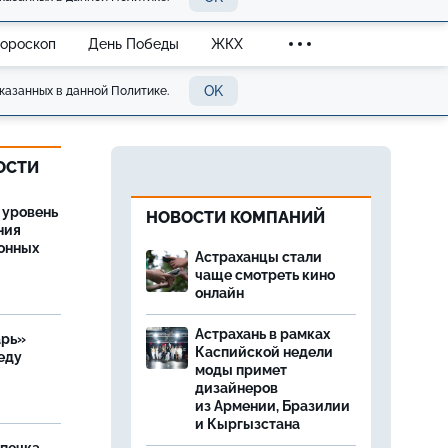
Гороскоп
День Победы
ЖКХ
OK
казанных в данной Политике.
ОСТИ
 уровень
НОВОСТИ КОМПАНИЙ
ния
онных
Астраханцы стали
чаще смотреть кино
онлайн
Астрахань в рамках
арь»
Каспийской недели
еду
моды примет
дизайнеров
из Армении, Бразилии
и Кыргызстана