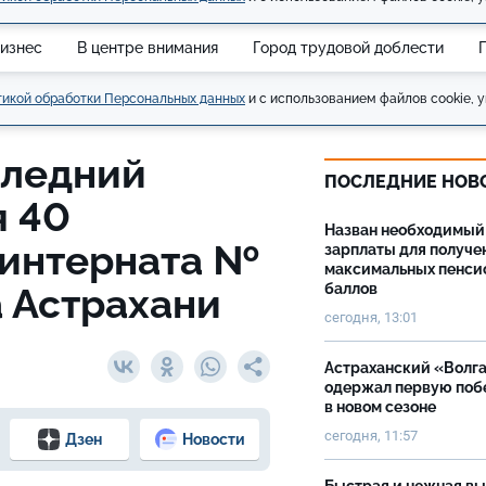
изнес
В центре внимания
Город трудовой доблести
икой обработки Персональных данных
и с использованием файлов cookie, у
следний
ПОСЛЕДНИЕ НОВ
я 40
Назван необходимый
-интерната №
зарплаты для получе
максимальных пенси
 Астрахани
баллов
сегодня, 13:01
Астраханский «Волг
одержал первую поб
в новом сезоне
сегодня, 11:57
Дзен
Новости