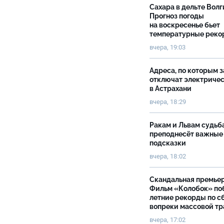
Сахара в дельте Волг
Прогноз погоды
на воскресенье бьет
температурные рек
вчера, 19:03
Адреса, по которым 
отключат электриче
в Астрахани
вчера, 18:29
Ракам и Львам судьб
преподнесёт важные
подсказки
вчера, 18:02
Скандальная премьер
Фильм «Колобок» по
летние рекорды по с
вопреки массовой тр
вчера, 17:02