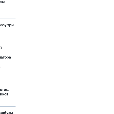
ока -
разу три
ВО
натора
в
еток,
иков
 арбузы