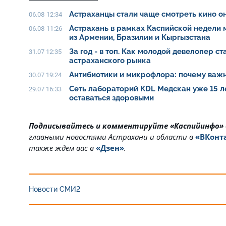
Астраханцы стали чаще смотреть кино о
06.08 12:34
Астрахань в рамках Каспийской недели
06.08 11:26
из Армении, Бразилии и Кыргызстана
За год - в топ. Как молодой девелопер с
31.07 12:35
астраханского рынка
Антибиотики и микрофлора: почему важн
30.07 19:24
Сеть лабораторий KDL Медскан уже 15 л
29.07 16:33
оставаться здоровыми
Подписывайтесь и комментируйте «Каспийинфо»
главными новостями Астрахани и области в
«ВКонт
также ждём вас в
«Дзен»
.
Новости СМИ2