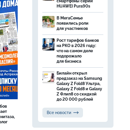
смартфоны серии
HUAWEI Pura90s
В МегаСемье
появились роли
для участников
Рост тарифов банков
на РКО в 2026 году:
что на самом деле
подорожало
для бизнеса
Билайн открыл
предзаказ на Samsung
Galaxy Z Fold8 Ультра,
Galaxy Z Fold8 и Galaxy
Z Флип8 со скидкой
до 20 000 рублей
бов
шает
Все новости
нитаза,
олог