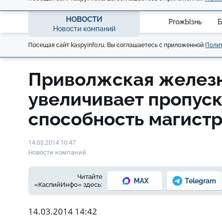
НОВОСТИ
ProжЫзнь
Б
Новости компаний
Посещая сайт kaspyinfo.ru, Вы соглашаетесь с приложенной
Полит
Приволжская железн
увеличивает пропус
способность магист
14.03.2014 10:47
Новости компаний
Читайте
MAX
Telegram
«КаспийИнфо» здесь:
14.03.2014 14:42