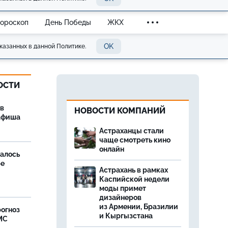
Гороскоп
День Победы
ЖКХ
OK
казанных в данной Политике.
ОСТИ
 в
НОВОСТИ КОМПАНИЙ
 афиша
Астраханцы стали
чаще смотреть кино
онлайн
далось
ре
Астрахань в рамках
Каспийской недели
моды примет
дизайнеров
из Армении, Бразилии
рогноз
и Кыргызстана
МС