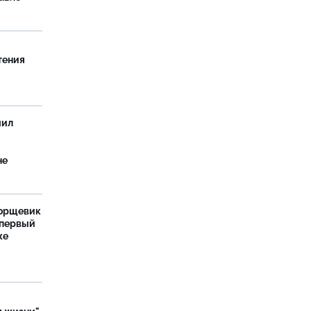
тения
чил
не
борщевик
 первый
же