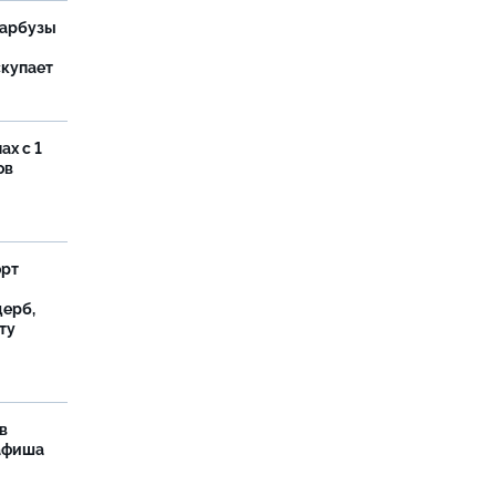
 арбузы
скупает
ах с 1
ов
орт
ерб,
ту
в
 афиша