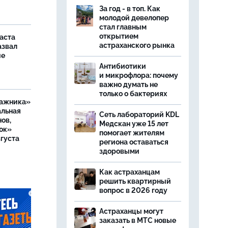
За год - в топ. Как
молодой девелопер
стал главным
открытием
аста
астраханского рынка
азвал
ие
Антибиотики
и микрофлора: почему
важно думать не
только о бактериях
ражника»
альная
Сеть лабораторий KDL
ов,
Медскан уже 15 лет
ок»
помогает жителям
вгуста
региона оставаться
здоровыми
Как астраханцам
решить квартирный
вопрос в 2026 году
Астраханцы могут
заказать в МТС новые