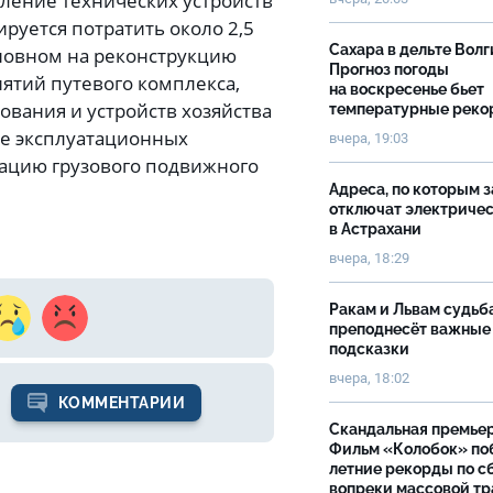
вление технических устройств
уется потратить около 2,5
Сахара в дельте Волг
сновном на реконструкцию
Прогноз погоды
ятий путевого комплекса,
на воскресенье бьет
ования и устройств хозяйства
температурные рек
ие эксплуатационных
вчера, 19:03
зацию грузового подвижного
Адреса, по которым 
отключат электриче
в Астрахани
вчера, 18:29
Ракам и Львам судьб
преподнесёт важные
подсказки
вчера, 18:02
КОММЕНТАРИИ
Скандальная премьер
Фильм «Колобок» по
летние рекорды по с
вопреки массовой тр