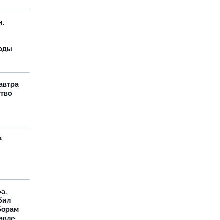
и.
орды
завтра
ство
а
а.
бил
борам
авле