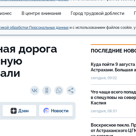
изнес
В центре внимания
Город трудовой доблести
икой обработки Персональных данных
и с использованием файлов cookie, у
ая дорога
ПОСЛЕДНИЕ НОВ
кную
Куда пойти 9 августа
рали
Астрахани. Большая
сегодня, 09:02
Что чаще всего попа
в спецуловы на севе
Каспия
Дзен
Новости
сегодня, 08:01
Воскресное пекло. П
от Астраханского ЦГ