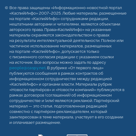
Все права защищены «Информационно-новостной портал
«КаспийИнфо» 2007–2025. Любые материалы, размещенные
на портале «КаспийИнфо» сотрудниками редакции,
нештатными авторами и читателями, являются объектами
авторского права. Права«КаспийИнфо» на указанные
материалы охраняются законодательством о правах
на результаты интеллектуальной деятельности. Полное или
частичное использование материалов, размещенных
на портале «КаспийИнфо», допускается только
с письменного согласия редакции с указанием ссылки
на источник. Все вопросы можно задать по адресу
people@caspy.net
. В рубрике «От первого лица»
публикуются сообщения в рамках контрактов об
информационном сотрудничестве между редакцией
«КаспийИнфо» и органами власти. Материалы рубрик
«Новости партнёров» и «Новости компаний» публикуются в
рамках договоров (соглашений) об информационном
сотрудничестве и (или) являются рекламой. Партнёрский
материал — это статья, подготовленная редакцией
совместно с партнёром-рекламодателем, который
заинтересован в теме материала, участвует в его создании
и оплачивает размещение.