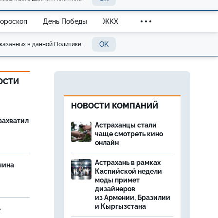
Гороскоп
День Победы
ЖКХ
OK
казанных в данной Политике.
ОСТИ
НОВОСТИ КОМПАНИЙ
захватил
Астраханцы стали
чаще смотреть кино
онлайн
Астрахань в рамках
чина
Каспийской недели
и
моды примет
дизайнеров
из Армении, Бразилии
и Кыргызстана
е