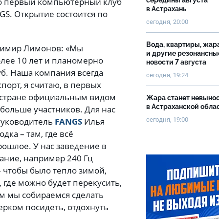
то первый компьютерный клуб
середины августа
в Астрахань
NGS. Открытие состоится по
сегодня, 20:00
Вода, квартиры, жар
димир Лимонов: «Мы
и другие резонансны
лее 10 лет и планомерно
новости 7 августа
уб. Наша компания всегда
сегодня, 19:24
порт, я считаю, в первых
й стране официальным видом
Жара станет невыно
в Астраханской обла
 больше участников. Для нас
сегодня, 19:00
Руководитель
FANGS
Илья
дка – там, где всё
рошлое. У нас заведение в
ание, например 240 Гц
– чтобы было тепло зимой,
, где можно будет перекусить,
м мы собираемся сделать
ерком посидеть, отдохнуть