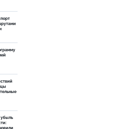
спорт
шрутами
и
ограмму
мей
йствий
нцы
ительные
а убыль
ти:
новили