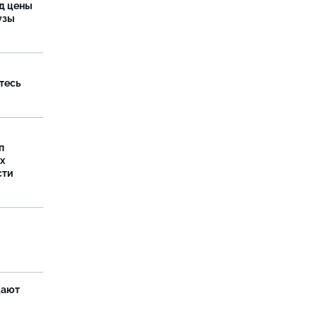
од цены
бузы
тесь
п
х
сти
щают