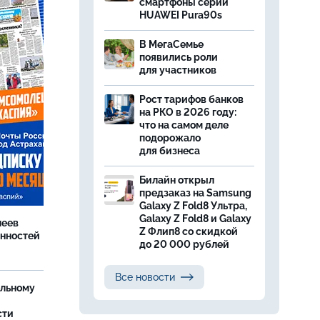
смартфоны серии
HUAWEI Pura90s
В МегаСемье
появились роли
для участников
Рост тарифов банков
на РКО в 2026 году:
что на самом деле
подорожало
для бизнеса
Билайн открыл
предзаказ на Samsung
Galaxy Z Fold8 Ультра,
Galaxy Z Fold8 и Galaxy
леев
Z Флип8 со скидкой
анностей
до 20 000 рублей
Все новости
ельному
сти