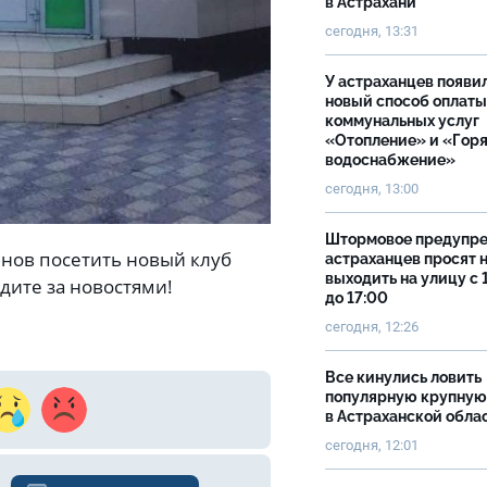
в Астрахани
сегодня, 13:31
У астраханцев появи
новый способ оплаты
коммунальных услуг
«Отопление» и «Гор
водоснабжение»
сегодня, 13:00
Штормовое предупр
нов посетить новый клуб
астраханцев просят 
выходить на улицу с 
дите за новостями!
до 17:00
сегодня, 12:26
Все кинулись ловить
популярную крупную
в Астраханской обла
сегодня, 12:01