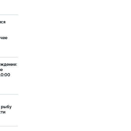
лся
ячее
еждение:
не
10:00
 рыбу
сти