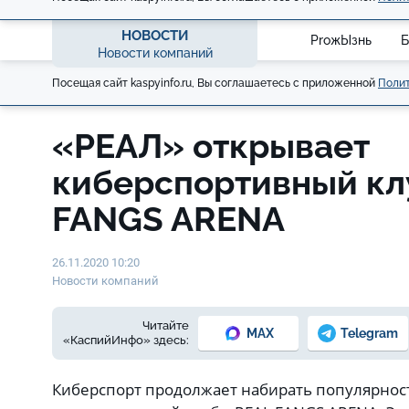
НОВОСТИ
ProжЫзнь
Б
Новости компаний
Посещая сайт kaspyinfo.ru, Вы соглашаетесь с приложенной
Полит
«РЕАЛ» открывает
киберспортивный кл
FANGS ARENA
26.11.2020 10:20
Новости компаний
Читайте
MAX
Telegram
«КаспийИнфо» здесь:
Киберспорт продолжает набирать популярност