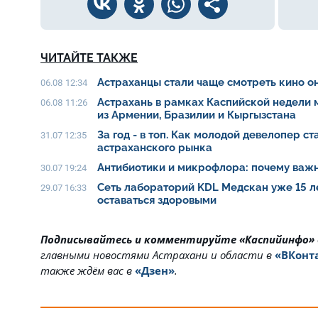
ЧИТАЙТЕ ТАКЖЕ
Астраханцы стали чаще смотреть кино о
06.08 12:34
Астрахань в рамках Каспийской недели
06.08 11:26
из Армении, Бразилии и Кыргызстана
За год - в топ. Как молодой девелопер с
31.07 12:35
астраханского рынка
Антибиотики и микрофлора: почему важн
30.07 19:24
Сеть лабораторий KDL Медскан уже 15 л
29.07 16:33
оставаться здоровыми
Подписывайтесь и комментируйте «Каспийинфо»
главными новостями Астрахани и области в
«ВКонт
также ждём вас в
«Дзен»
.