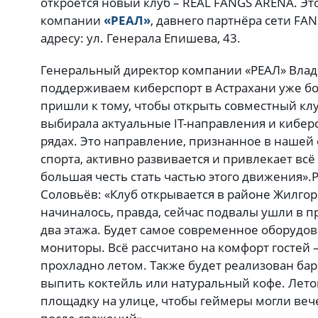
откроется новый клуб – REAL FANGS ARENA. Э
компании
«РЕАЛ»
, давнего партнёра сети FA
адресу: ул. Генерала Епишева, 43.
Генеральный директор компании «РЕАЛ» Вла
поддерживаем киберспорт в Астрахани уже бо
пришли к тому, чтобы открыть совместный кл
выбирала актуальные IT-направления и киберс
рядах. Это направление, признанное в наше
спорта, активно развивается и привлекает всё
большая честь стать частью этого движения».
Соловьёв: «Клуб открывается в районе Жилгоро
начиналось, правда, сейчас подвалы ушли в п
два этажа. Будет самое современное оборудов
мониторы. Всё рассчитано на комфорт гостей 
прохладно летом. Также будет реализован бар
выпить коктейль или натуральный кофе. Лето
площадку на улице, чтобы геймеры могли веч