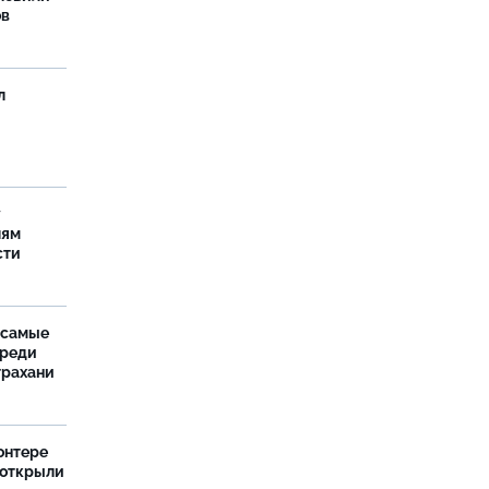
ов
л
у
лям
сти
 самые
среди
трахани
онтере
 открыли