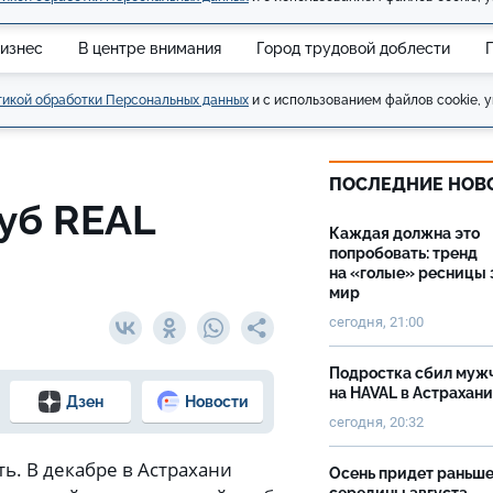
изнес
В центре внимания
Город трудовой доблести
икой обработки Персональных данных
и с использованием файлов cookie, у
ПОСЛЕДНИЕ НОВ
уб REAL
Каждая должна это
попробовать: тренд
на «голые» ресницы 
мир
сегодня, 21:00
Подростка сбил муж
на HAVAL в Астрахан
Дзен
Новости
сегодня, 20:32
ь. В декабре в Астрахани
Осень придет раньш