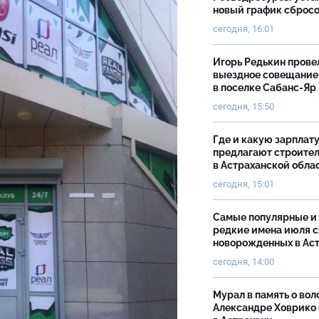
новый график сброс
сегодня, 16:01
Игорь Редькин прове
выездное совещание
в поселке Сабанс-Яр
сегодня, 15:50
Где и какую зарплат
предлагают строите
в Астраханской обла
сегодня, 15:01
Самые популярные и
редкие имена июля 
новорожденных в Ас
сегодня, 14:00
Мурал в память о вол
Александре Ховрико