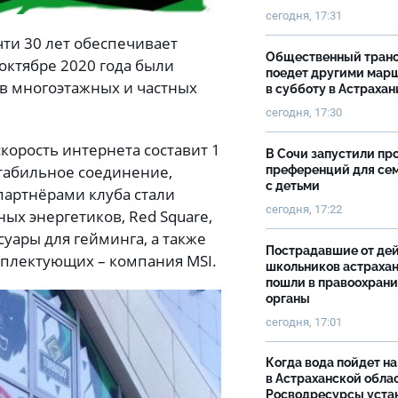
сегодня, 17:31
ти 30 лет обеспечивает
Общественный тран
октябре 2020 года были
поедет другими мар
 в многоэтажных и частных
в субботу в Астрахан
сегодня, 17:30
корость интернета составит 1
В Сочи запустили пр
стабильное соединение,
преференций для се
с детьми
партнёрами клуба стали
сегодня, 17:22
х энергетиков, Red Square,
уары для гейминга, а также
Пострадавшие от де
плектующих – компания MSI.
школьников астраха
пошли в правоохран
органы
сегодня, 17:01
Когда вода пойдет н
в Астраханской облас
Росводресурсы уста