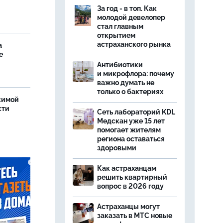
За год - в топ. Как
молодой девелопер
стал главным
открытием
астраханского рынка
а
е
Антибиотики
и микрофлора: почему
важно думать не
только о бактериях
симой
сти
Сеть лабораторий KDL
Медскан уже 15 лет
помогает жителям
региона оставаться
здоровыми
Как астраханцам
решить квартирный
вопрос в 2026 году
Астраханцы могут
заказать в МТС новые