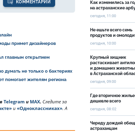
КОММЕНТАРИИ
Как изменились за г
на астраханские ар
сегодня, 11:00
Не ешьте всего семь
нлайн
продуктов и омолоди
 моды примет дизайнеров
сегодня, 10:00
тал главным открытием
Крупный хищник
растаскивает антило
и домашних животны
о думать не только о бактериях
в Астраханской обла
ет помогает жителям региона
сегодня, 09:00
Где вторичное жилье
дешевле всего
 в
Telegram
и
MAX
.
Cледите за
акте»
и
«Одноклассниках»
. А
сегодня, 08:02
Череду дождей обе
астраханцам