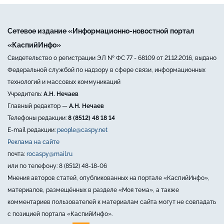
Сетевое издание «Информационно-новостной портал
«КаспийИнфо»
Свидетельство о регистрации ЭЛ № ФС 77 - 68109 от 21.12.2016, выдано
Федеральной службой по надзору в сфере связи, информационных
технологий и массовых коммуникаций
Учредитель:
А.Н. Нечаев
Главный редактор —
А.Н. Нечаев
Телефоны редакции:
8 (8512) 48 18 14
E-mail редакции:
people@caspy.net
Реклама на сайте
почта:
rocaspy@mail.ru
или по телефону: 8 (8512) 48-18-06
Мнения авторов статей, опубликованных на портале «КаспийИнфо»,
материалов, размещённых в разделе «Моя тема», а также
комментариев пользователей к материалам сайта могут не совпадать
с позицией портала «КаспийИнфо».