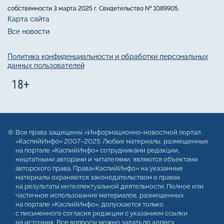
собственности 3 марта 2025 г. Свидетельство № 1089905.
Карта сайта
Все новости
Политика конфиденциальности и обработки персональных
данных пользователей
Все права защищены «Информационно-новостной портал
«КаспийИнфо» 2007–2025. Любые материалы, размещенные
на портале «КаспийИнфо» сотрудниками редакции,
нештатными авторами и читателями, являются объектами
авторского права. Права«КаспийИнфо» на указанные
материалы охраняются законодательством о правах
на результаты интеллектуальной деятельности. Полное или
частичное использование материалов, размещенных
на портале «КаспийИнфо», допускается только
с письменного согласия редакции с указанием ссылки
на источник. Все вопросы можно задать по адресу