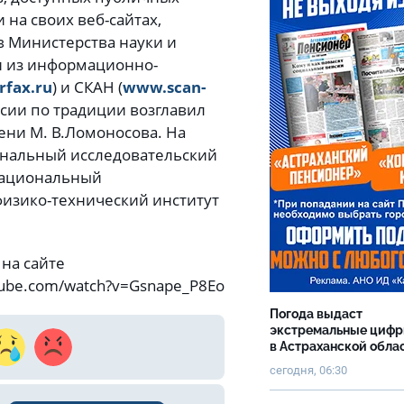
на своих веб-сайтах,
 Министерства науки и
и из информационно-
rfax.ru
) и СКАН (
www.scan-
сии по традиции возглавил
ени М. В.Ломоносова. На
ональный исследовательский
Национальный
физико-технический институт
 на сайте
tube.com/watch?v=Gsnape_P8Eo
Погода выдаст
экстремальные циф
в Астраханской обла
сегодня, 06:30