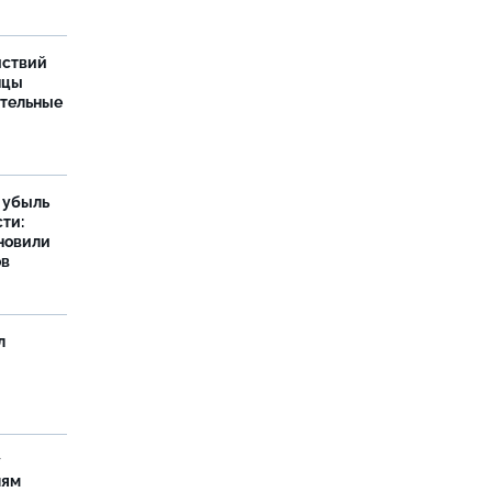
йствий
нцы
ительные
а убыль
ти:
новили
ов
л
у
лям