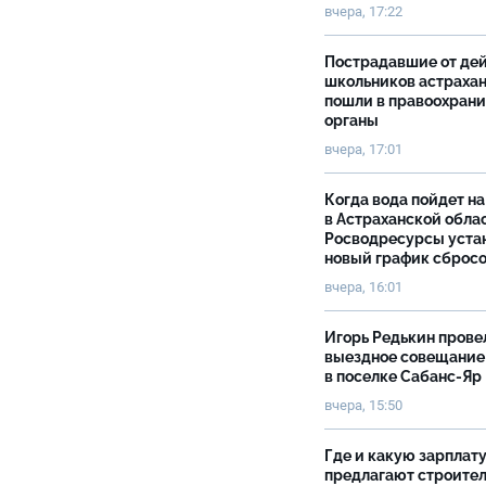
вчера, 17:22
Пострадавшие от де
школьников астраха
пошли в правоохран
органы
вчера, 17:01
Когда вода пойдет н
в Астраханской облас
Росводресурсы уста
новый график сброс
вчера, 16:01
Игорь Редькин прове
выездное совещание
в поселке Сабанс-Яр
вчера, 15:50
Где и какую зарплат
предлагают строите