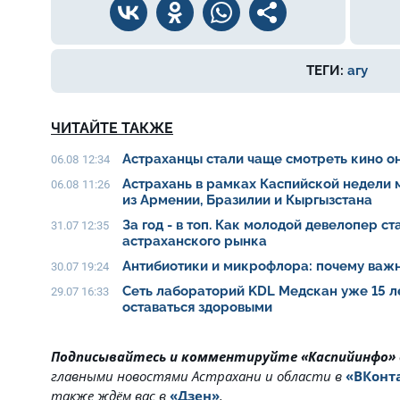
ТЕГИ:
агу
ЧИТАЙТЕ ТАКЖЕ
Астраханцы стали чаще смотреть кино о
06.08 12:34
Астрахань в рамках Каспийской недели
06.08 11:26
из Армении, Бразилии и Кыргызстана
За год - в топ. Как молодой девелопер с
31.07 12:35
астраханского рынка
Антибиотики и микрофлора: почему важн
30.07 19:24
Сеть лабораторий KDL Медскан уже 15 л
29.07 16:33
оставаться здоровыми
Подписывайтесь и комментируйте «Каспийинфо»
главными новостями Астрахани и области в
«ВКонт
также ждём вас в
«Дзен»
.