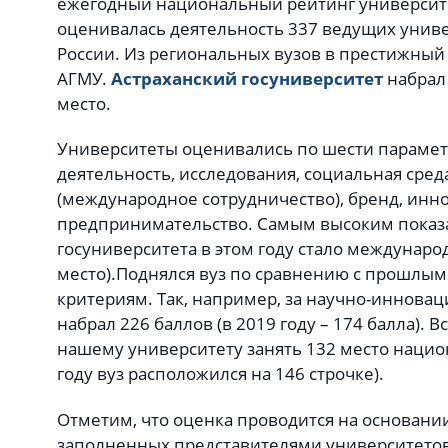
ежегодный национальный рейтинг университет
оценивалась деятельность 337 ведущих униве
России. Из региональных вузов в престижный 
АГМУ.
Астраханский госуниверситет
набрал 
место.
Университеты оценивались по шести парамет
деятельность, исследования, социальная сре
(международное сотрудничество), бренд, инн
предпринимательство. Самым высоким показа
госуниверситета в этом году стало междунаро
место).
Поднялся вуз по сравнению с прошлым
критериям. Так, например, за научно-иннова
набрал 226 баллов (в 2019 году – 174 балла). 
нашему университету занять 132 место нацио
году вуз расположился на 146 строчке).
Отметим, что оценка проводится на основании
заполненных представителями университетов