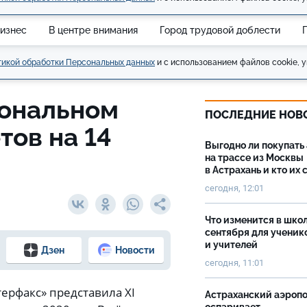
изнес
В центре внимания
Город трудовой доблести
икой обработки Персональных данных
и с использованием файлов cookie, у
иональном
ПОСЛЕДНИЕ НОВ
тов на 14
Выгодно ли покупать
на трассе из Москвы
в Астрахань и кто их 
сегодня, 12:01
Что изменится в школ
сентября для ученик
и учителей
Дзен
Новости
сегодня, 11:01
рфакс» представила XI
Астраханский аэроп