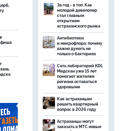
За год - в топ. Как
ерб,
молодой девелопер
ту
стал главным
открытием
астраханского рынка
в
Антибиотики
 афиша
и микрофлора: почему
важно думать не
только о бактериях
т
Сеть лабораторий KDL
ахань
Медскан уже 15 лет
одска
помогает жителям
региона оставаться
здоровыми
Как астраханцам
решить квартирный
вопрос в 2026 году
Астраханцы могут
заказать в МТС новые