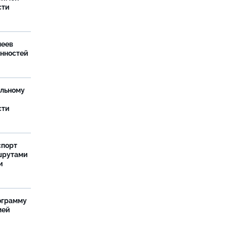
сти
леев
анностей
ельному
сти
спорт
шрутами
и
ограмму
мей