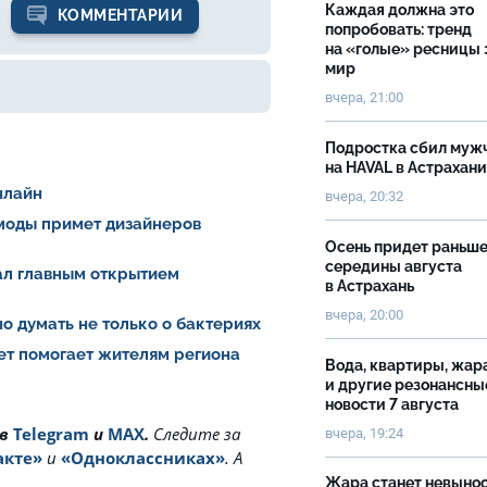
Каждая должна это
КОММЕНТАРИИ
попробовать: тренд
на «голые» ресницы 
мир
вчера, 21:00
Подростка сбил муж
на HAVAL в Астрахан
нлайн
вчера, 20:32
 моды примет дизайнеров
Осень придет раньш
середины августа
тал главным открытием
в Астрахань
вчера, 20:00
о думать не только о бактериях
ет помогает жителям региона
Вода, квартиры, жар
и другие резонансны
новости 7 августа
 в
Telegram
и
MAX
.
Cледите за
вчера, 19:24
акте»
и
«Одноклассниках»
. А
Жара станет невыно