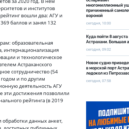
ов за 2020 год. В нём
оспаривает
многомиллионный ущ
рситетов и институтов
причиненный самоле
рейтинг вошли два: АГУ и
вороной
369 баллов и занял 132
сегодня, 10:00
Куда пойти 8 августа 
Астрахани. Большая
рам: образовательная
да, интернационализация
сегодня, 09:02
овации и технологическое
Новое судно приведе
телем Астраханского
в морской порт Астр
дное сотрудничество (54
ледокол из Петрозав
 годом и по другим
сегодня, 07:58
ционную деятельность АГУ
Все эти достижения позволили
нального рейтинга (в 2019
 обработки данных анкет,
, доступных публичных