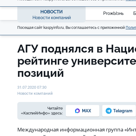
НОВОСТИ
ProжЫзнь
Б
Новости компаний
Посещая сайт kaspyinfo.ru, Вы соглашаетесь с приложенной
Полит
АГУ поднялся в Нац
рейтинге университе
позиций
31.07.2020 07:30
Новости компаний
Читайте
MAX
Telegram
«КаспийИнфо» здесь:
Международная информационная группа «Инте