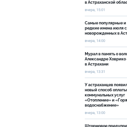
в Астраханской обла
вчера, 15:01
Самые популярные и
редкие имена июля 
новорожденных в Ас
вчера, 14:00
Мурал в память о вол
Александре Ховрико
в Астрахани
вчера, 13:31
У астраханцев появи
новый способ оплаты
коммунальных услуг
«Отопление» и «Гор
водоснабжение»
вчера, 13:00
Штормовое предупр