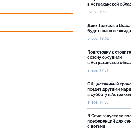
в Астраханской обла
вчера, 19:00
День Тельцов и Водо
будет полон неожид
вчера, 18:02
Подготовку к отопит
сезону обсудили
в Астраханской обла
вчера, 17:31
Общественный тран
поедет другими мар
в субботу в Астрахан
вчера, 17:30
В Сочи запустили пр
преференций для се
с детьми