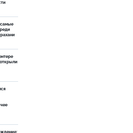
сти
 самые
среди
трахани
онтере
 открыли
лся
ячее
еждение: