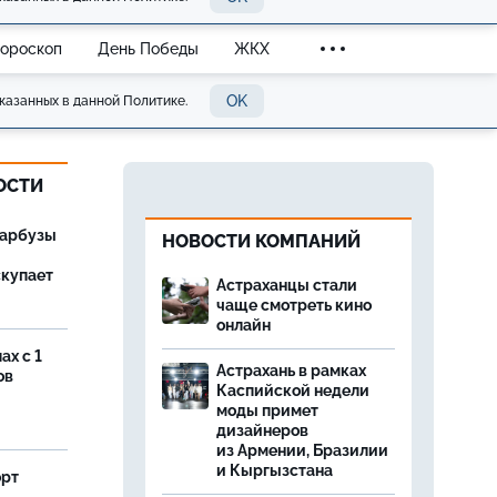
Гороскоп
День Победы
ЖКХ
OK
казанных в данной Политике.
ОСТИ
 арбузы
НОВОСТИ КОМПАНИЙ
скупает
Астраханцы стали
чаще смотреть кино
онлайн
ах с 1
Астрахань в рамках
ов
Каспийской недели
моды примет
дизайнеров
из Армении, Бразилии
и Кыргызстана
орт