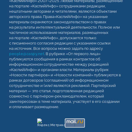
«КаспийИнфо» 2007–2025. Любые материалы, размещенные
на портале «КаспийИнфо» сотрудниками редакции,
нештатными авторами и читателями, являются объектами
авторского права. Права«КаспийИнфо» на указанные
материалы охраняются законодательством о правах
на результаты интеллектуальной деятельности. Полное или
частичное использование материалов, размещенных
на портале «КаспийИнфо», допускается только
с письменного согласия редакции с указанием ссылки
на источник. Все вопросы можно задать по адресу
people@caspy.net
. В рубрике «От первого лица»
публикуются сообщения в рамках контрактов об
информационном сотрудничестве между редакцией
«КаспийИнфо» и органами власти. Материалы рубрик
«Новости партнёров» и «Новости компаний» публикуются в
рамках договоров (соглашений) об информационном
сотрудничестве и (или) являются рекламой. Партнёрский
материал — это статья, подготовленная редакцией
совместно с партнёром-рекламодателем, который
заинтересован в теме материала, участвует в его создании
и оплачивает размещение.