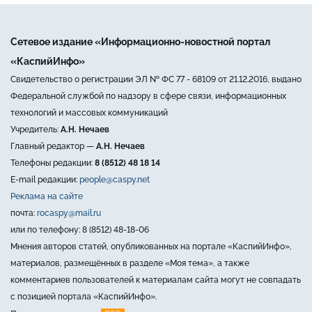
Сетевое издание «Информационно-новостной портал
«КаспийИнфо»
Свидетельство о регистрации ЭЛ № ФС 77 - 68109 от 21.12.2016, выдано
Федеральной службой по надзору в сфере связи, информационных
технологий и массовых коммуникаций
Учредитель:
А.Н. Нечаев
Главный редактор —
А.Н. Нечаев
Телефоны редакции:
8 (8512) 48 18 14
E-mail редакции:
people@caspy.net
Реклама на сайте
почта:
rocaspy@mail.ru
или по телефону: 8 (8512) 48-18-06
Мнения авторов статей, опубликованных на портале «КаспийИнфо»,
материалов, размещённых в разделе «Моя тема», а также
комментариев пользователей к материалам сайта могут не совпадать
с позицией портала «КаспийИнфо».