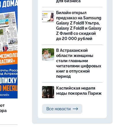
для бизнеса
Билайн открыл
предзаказ на Samsung
Galaxy Z Fold8 Ультра,
Galaxy Z Fold8 и Galaxy
Z Флип8 со скидкой
до 20 000 рублей
В Астраханской
области женщины
стали главными
читателями цифровых
книг в отпускной
период
Каспийская неделя
моды покорила Париж
яют
Все новости
тора