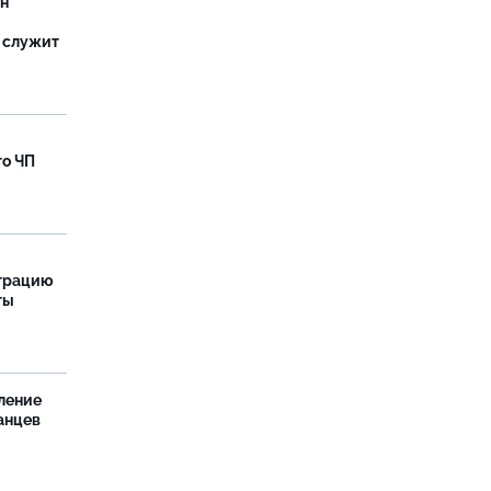
ан
 служит
го ЧП
страцию
ты
ление
анцев