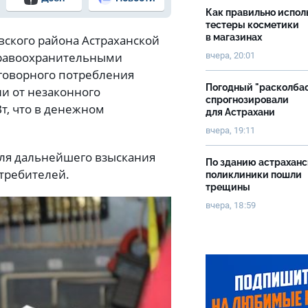
Как правильно испол
тестеры косметики
в магазинах
вского района Астраханской
 правоохранительными
вчера, 20:01
говорного потребления
Погодный "расколба
и от незаконного
спрогнозировали
Вт, что в денежном
для Астрахани
вчера, 19:11
для дальнейшего взыскания
По зданию астрахан
требителей.
поликлиники пошли
трещины
вчера, 18:59