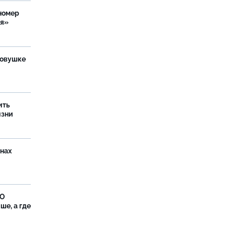
номер
ия»
ловушке
ить
изни
онах
ФО
ше, а где