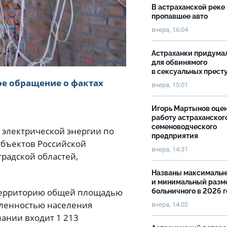
В астраханской реке
пропавшее авто
вчера, 16:04
Астраханки придума
для обвинямого
в сексуальных прест
е обращение о фактах
вчера, 15:01
Игорь Мартынов оце
работу астраханског
семеноводческого
 электрической энергии по
предприятия
убъектов Российской
вчера, 14:31
градской областей,
Названы максималь
и минимальный разм
 территорию общей площадью
больничного в 2026 
сленностью населения
вчера, 14:02
пании входит 1 213