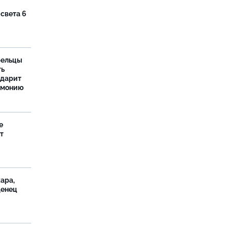
 света 6
рельцы
ть
одарит
рмонию
е
т
ара,
денец