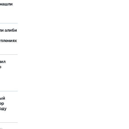
 нашли
ли алиби
уплениях
нил
о
ный
ер
году