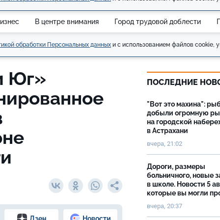
изнес
В центре внимания
Город трудовой доблести
икой обработки Персональных данных
и с использованием файлов cookie, у
и Юг»
ПОСЛЕДНИЕ НОВ
нированное
"Вот это махина": ры
в
добыли огромную р
на городской набер
оне
в Астрахани
вчера, 21:02
ти
Дороги, размеры
больничного, новые 
в школе. Новости 5 ав
которые вы могли пр
вчера, 20:37
Дзен
Новости