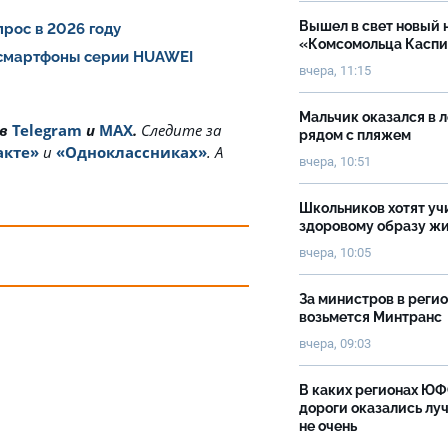
Вышел в свет новый 
рос в 2026 году
«Комсомольца Касп
 смартфоны серии HUAWEI
вчера, 11:15
Мальчик оказался в 
 в
Telegram
и
MAX
.
Cледите за
рядом с пляжем
акте»
и
«Одноклассниках»
. А
вчера, 10:51
Школьников хотят уч
здоровому образу ж
вчера, 10:05
За министров в реги
возьмется Минтранс
вчера, 09:03
В каких регионах Ю
дороги оказались луч
не очень