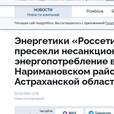
НОВОСТИ
ProжЫзнь
Б
Новости компаний
Посещая сайт kaspyinfo.ru, Вы соглашаетесь с приложенной
Полит
Энергетики «Россет
пресекли несанкцио
энергопотребление 
Наримановском рай
Астраханской облас
25.02.2020 12:50
Новости компаний
Читайте
MAX
Telegram