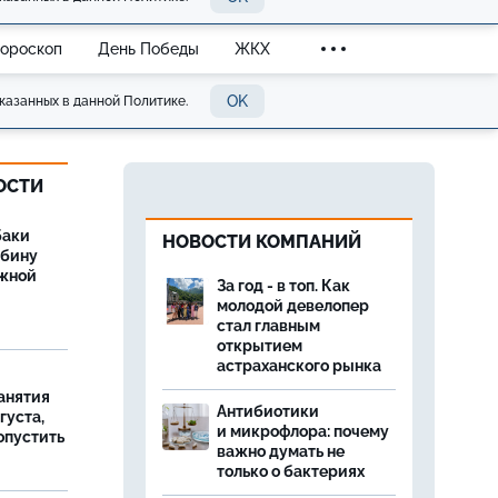
Гороскоп
День Победы
ЖКХ
OK
казанных в данной Политике.
ОСТИ
баки
НОВОСТИ КОМПАНИЙ
ыбину
ежной
За год - в топ. Как
молодой девелопер
стал главным
открытием
астраханского рынка
занятия
Антибиотики
густа,
и микрофлора: почему
опустить
важно думать не
только о бактериях