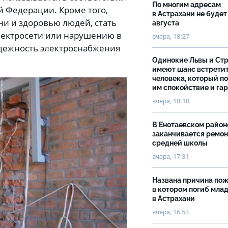
По многим адресам
 Федерации. Кроме того,
в Астрахани не будет
и и здоровью людей, стать
августа
лектросети или нарушению в
вчера, 18:27
адежность электроснабжения
Одинокие Львы и Ст
имеют шанс встрети
человека, который п
им спокойствие и га
вчера, 18:10
В Енотаевском район
заканчивается ремон
средней школы
вчера, 17:31
Названа причина пож
в котором погиб мла
в Астрахани
вчера, 16:53