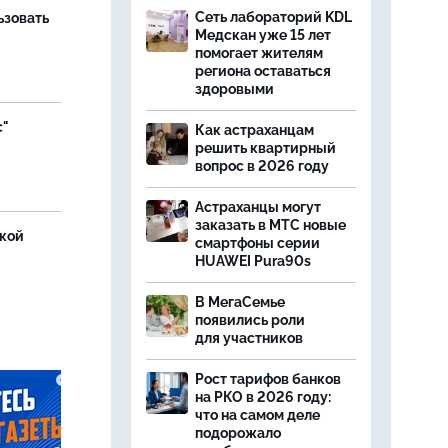
Сеть лабораторий KDL
ьзовать
Медскан уже 15 лет
помогает жителям
региона оставаться
здоровыми
с"
Как астраханцам
решить квартирный
вопрос в 2026 году
Астраханцы могут
заказать в МТС новые
ской
смартфоны серии
HUAWEI Pura90s
В МегаСемье
появились роли
для участников
Рост тарифов банков
на РКО в 2026 году:
что на самом деле
подорожало