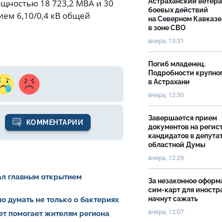
Астраханский ветер
щностью 18 723,2 МВА и 30
боевых действий
ем 6,10/0,4 кВ общей
на Северном Кавказе
в зоне СВО
вчера, 13:31
Погиб младенец.
Подробности крупно
в Астрахани
вчера, 12:50
Завершается прием
КОММЕНТАРИИ
документов на реги
кандидатов в депута
областной Думы
вчера, 12:29
тал главным открытием
За незаконное оформ
сим-карт для иностр
начнут сажать
о думать не только о бактериях
вчера, 12:07
ет помогает жителям региона