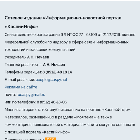
Сетевое издание «Информационно-новостной портал
«КаспийИнфо»
Свидетельство о регистрации ЭЛ № ФС 77 - 68109 от 21.12.2016, выдано
Федеральной службой по надзору в сфере связи, информационных
технологий и массовых коммуникаций
Учредитель:
А.Н. Нечаев
Главный редактор —
А.Н. Нечаев
Телефоны редакции:
8 (8512) 48 18 14
E-mail редакции:
people@caspy.net
Реклама на сайте
почта:
rocaspy@mail.ru
или по телефону: 8 (8512) 48-18-06
Мнения авторов статей, опубликованных на портале «КаспийИнфо»,
материалов, размещённых в разделе «Моя тема», а также
комментариев пользователей к материалам сайта могут не совпадать
с позицией портала «КаспийИнфо».
RSS
Подписка на новости: