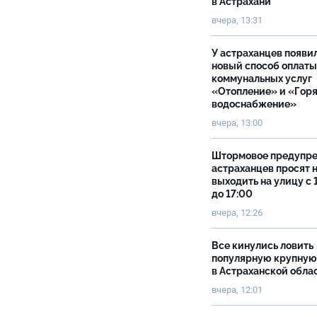
в Астрахани
вчера, 13:31
У астраханцев появи
новый способ оплаты
коммунальных услуг
«Отопление» и «Гор
водоснабжение»
вчера, 13:00
Штормовое предупр
астраханцев просят 
выходить на улицу с 
до 17:00
вчера, 12:26
Все кинулись ловить
популярную крупную
в Астраханской обла
вчера, 12:01