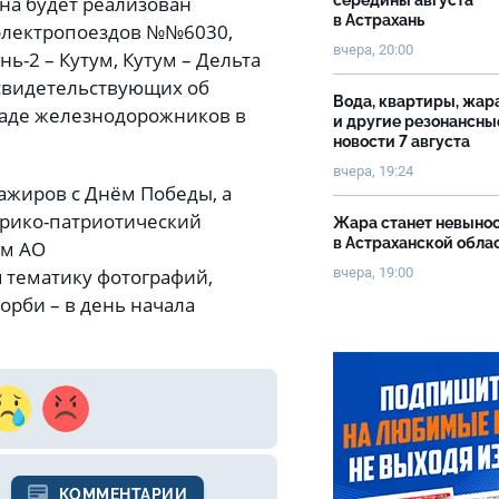
на будет реализован
середины августа
в Астрахань
 электропоездов №№6030,
вчера, 20:00
ь-2 – Кутум, Кутум – Дельта
 свидетельствующих об
Вода, квартиры, жар
ладе железнодорожников в
и другие резонансны
новости 7 августа
вчера, 19:24
ажиров с Днём Победы, а
рико-патриотический
Жара станет невыно
в Астраханской обла
ом АО
вчера, 19:00
 тематику фотографий,
орби – в день начала
КОММЕНТАРИИ