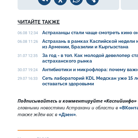
ЧИТАЙТЕ ТАКЖЕ
Астраханцы стали чаще смотреть кино о
06.08 12:34
Астрахань в рамках Каспийской недели
06.08 11:26
из Армении, Бразилии и Кыргызстана
За год - в топ. Как молодой девелопер с
31.07 12:35
астраханского рынка
Антибиотики и микрофлора: почему важн
30.07 19:24
Сеть лабораторий KDL Медскан уже 15 л
29.07 16:33
оставаться здоровыми
Подписывайтесь и комментируйте «Каспийинфо»
главными новостями Астрахани и области в
«ВКонт
также ждём вас в
«Дзен»
.