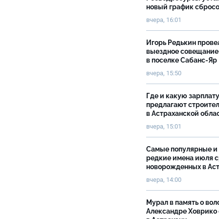
новый график сброс
вчера, 16:01
Игорь Редькин прове
выездное совещание
в поселке Сабанс-Яр
вчера, 15:50
Где и какую зарплат
предлагают строите
в Астраханской обла
вчера, 15:01
Самые популярные и
редкие имена июля 
новорожденных в Ас
вчера, 14:00
Мурал в память о вол
Александре Ховрико