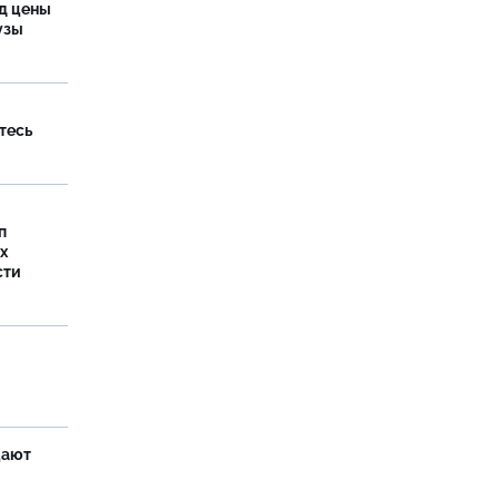
од цены
бузы
тесь
п
х
сти
щают