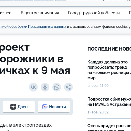
изнес
В центре внимания
Город трудовой доблести
икой обработки Персональных данных
и с использованием файлов cookie, у
роект
ПОСЛЕДНИЕ НОВ
орожники в
Каждая должна это
ичках к 9 мая
попробовать: тренд
на «голые» ресницы 
мир
вчера, 21:00
Подростка сбил муж
на HAVAL в Астрахан
Дзен
Новости
вчера, 20:32
еды, в электропоездах
Осень придет раньш