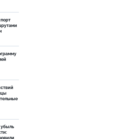
спорт
шрутами
и
ограмму
мей
йствий
нцы
ительные
а убыль
ти:
новили