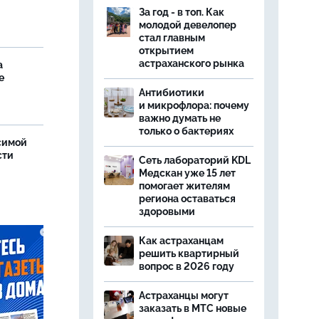
За год - в топ. Как
молодой девелопер
стал главным
открытием
астраханского рынка
а
е
Антибиотики
и микрофлора: почему
важно думать не
только о бактериях
симой
сти
Сеть лабораторий KDL
Медскан уже 15 лет
помогает жителям
региона оставаться
здоровыми
Как астраханцам
решить квартирный
вопрос в 2026 году
Астраханцы могут
заказать в МТС новые