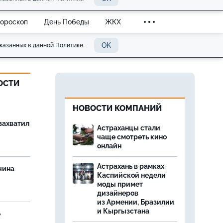
Гороскоп
День Победы
ЖКХ
OK
казанных в данной Политике.
ОСТИ
НОВОСТИ КОМПАНИЙ
захватил
Астраханцы стали
чаще смотреть кино
онлайн
Астрахань в рамках
чина
Каспийской недели
и
моды примет
дизайнеров
из Армении, Бразилии
и Кыргызстана
е