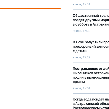
вчера, 17:31
Общественный тран
поедет другими мар
в субботу в Астрахан
вчера, 17:30
В Сочи запустили пр
преференций для се
с детьми
вчера, 17:22
Пострадавшие от де
школьников астраха
пошли в правоохран
органы
вчера, 17:01
Когда вода пойдет н
в Астраханской облас
Росводресурсы уста