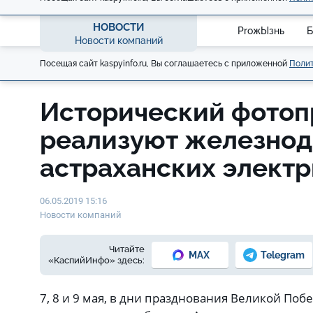
НОВОСТИ
ProжЫзнь
Б
Новости компаний
Посещая сайт kaspyinfo.ru, Вы соглашаетесь с приложенной
Полит
Исторический фотоп
реализуют железнод
астраханских электр
06.05.2019 15:16
Новости компаний
Читайте
MAX
Telegram
«КаспийИнфо» здесь:
7, 8 и 9 мая, в дни празднования Великой Поб