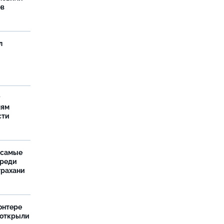
ов
л
у
лям
сти
 самые
среди
трахани
онтере
 открыли