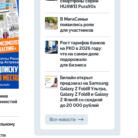
смартфоны серии
HUAWEI Pura90s
В МегаСемье
появились роли
для участников
Рост тарифов банков
на РКО в 2026 году:
что на самом деле
подорожало
для бизнеса
Билайн открыл
предзаказ на Samsung
Galaxy Z Fold8 Ультра,
Galaxy Z Fold8 и Galaxy
леев
Z Флип8 со скидкой
анностей
до 20 000 рублей
Все новости
ельному
сти