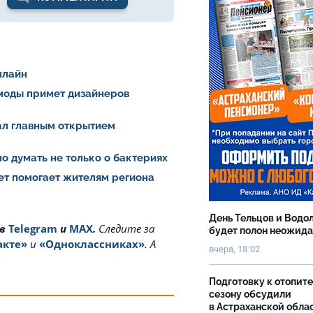
нлайн
 моды примет дизайнеров
тал главным открытием
о думать не только о бактериях
ет помогает жителям региона
День Тельцов и Водо
 в
Telegram
и
MAX
.
Cледите за
будет полон неожид
акте»
и
«Одноклассниках»
. А
вчера, 18:02
Подготовку к отопит
сезону обсудили
в Астраханской обла