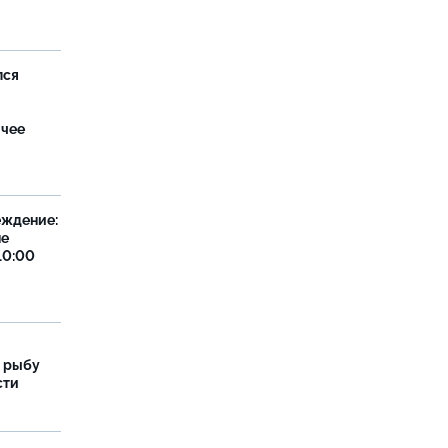
лся
ячее
еждение:
не
10:00
 рыбу
сти