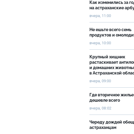
Как изменились за г
на астраханские ар
вчера, 11:00
Не ешьте всего семь
продуктов и омолоди
вчера, 10:00
Крупный хищник
растаскивает антило
и домашних животны
в Астраханской обла
вчера, 09:00
Где вторичное жилье
дешевле всего
вчера, 08:02
Череду дождей обе
астраханцам