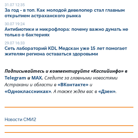
31.07 12:35
За год - в топ. Как молодой девелопер стал главным
открытием астраханского рынка
30.07 19:24
Антибиотики и микрофлора: почему важно думать не
только о бактериях
29.07 16:33
Сеть лабораторий KDL Медскан уже 15 лет помогает
жителям региона оставаться здоровыми
Подписывайтесь и комментируйте «Каспийинфо» в
Telegram
и
MAX
.
Cледите за главными новостями
Астрахани и области в
«ВКонтакте»
и
«Одноклассниках»
. А также ждём вас в
«Дзен»
.
Новости СМИ2