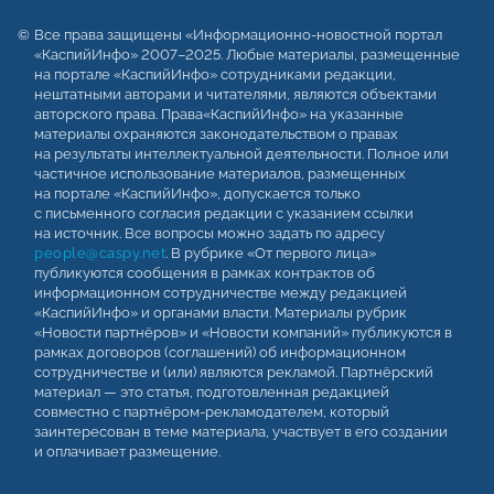
Все права защищены «Информационно-новостной портал
«КаспийИнфо» 2007–2025. Любые материалы, размещенные
на портале «КаспийИнфо» сотрудниками редакции,
нештатными авторами и читателями, являются объектами
авторского права. Права«КаспийИнфо» на указанные
материалы охраняются законодательством о правах
на результаты интеллектуальной деятельности. Полное или
частичное использование материалов, размещенных
на портале «КаспийИнфо», допускается только
с письменного согласия редакции с указанием ссылки
на источник. Все вопросы можно задать по адресу
people@caspy.net
. В рубрике «От первого лица»
публикуются сообщения в рамках контрактов об
информационном сотрудничестве между редакцией
«КаспийИнфо» и органами власти. Материалы рубрик
«Новости партнёров» и «Новости компаний» публикуются в
рамках договоров (соглашений) об информационном
сотрудничестве и (или) являются рекламой. Партнёрский
материал — это статья, подготовленная редакцией
совместно с партнёром-рекламодателем, который
заинтересован в теме материала, участвует в его создании
и оплачивает размещение.