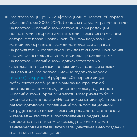
Все права защищены «Информационно-новостной портал
«КаспийИнфо» 2007–2025. Любые материалы, размещенные
на портале «КаспийИнфо» сотрудниками редакции,
нештатными авторами и читателями, являются объектами
авторского права. Права«КаспийИнфо» на указанные
материалы охраняются законодательством о правах
на результаты интеллектуальной деятельности. Полное или
частичное использование материалов, размещенных
на портале «КаспийИнфо», допускается только
с письменного согласия редакции с указанием ссылки
на источник. Все вопросы можно задать по адресу
people@caspy.net
. В рубрике «От первого лица»
публикуются сообщения в рамках контрактов об
информационном сотрудничестве между редакцией
«КаспийИнфо» и органами власти. Материалы рубрик
«Новости партнёров» и «Новости компаний» публикуются в
рамках договоров (соглашений) об информационном
сотрудничестве и (или) являются рекламой. Партнёрский
материал — это статья, подготовленная редакцией
совместно с партнёром-рекламодателем, который
заинтересован в теме материала, участвует в его создании
и оплачивает размещение.