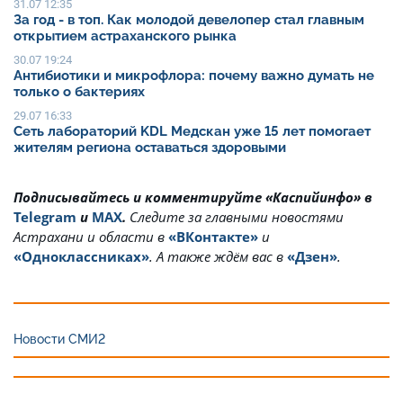
31.07 12:35
За год - в топ. Как молодой девелопер стал главным
открытием астраханского рынка
30.07 19:24
Антибиотики и микрофлора: почему важно думать не
только о бактериях
29.07 16:33
Сеть лабораторий KDL Медскан уже 15 лет помогает
жителям региона оставаться здоровыми
Подписывайтесь и комментируйте «Каспийинфо» в
Telegram
и
MAX
.
Cледите за главными новостями
Астрахани и области в
«ВКонтакте»
и
«Одноклассниках»
. А также ждём вас в
«Дзен»
.
Новости СМИ2