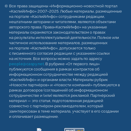
Все права защищены «Информационно-новостной портал
«КаспийИнфо» 2007–2025. Любые материалы, размещенные
на портале «КаспийИнфо» сотрудниками редакции,
нештатными авторами и читателями, являются объектами
авторского права. Права«КаспийИнфо» на указанные
материалы охраняются законодательством о правах
на результаты интеллектуальной деятельности. Полное или
частичное использование материалов, размещенных
на портале «КаспийИнфо», допускается только
с письменного согласия редакции с указанием ссылки
на источник. Все вопросы можно задать по адресу
people@caspy.net
. В рубрике «От первого лица»
публикуются сообщения в рамках контрактов об
информационном сотрудничестве между редакцией
«КаспийИнфо» и органами власти. Материалы рубрик
«Новости партнёров» и «Новости компаний» публикуются в
рамках договоров (соглашений) об информационном
сотрудничестве и (или) являются рекламой. Партнёрский
материал — это статья, подготовленная редакцией
совместно с партнёром-рекламодателем, который
заинтересован в теме материала, участвует в его создании
и оплачивает размещение.