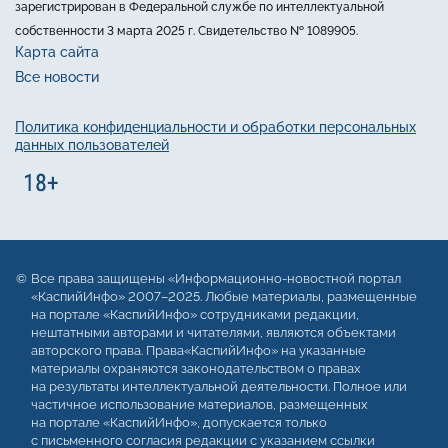
зарегистрирован в Федеральной службе по интеллектуальной
собственности 3 марта 2025 г. Свидетельство № 1089905.
Карта сайта
Все новости
Политика конфиденциальности и обработки персональных
данных пользователей
Все права защищены «Информационно-новостной портал
«КаспийИнфо» 2007–2025. Любые материалы, размещенные
на портале «КаспийИнфо» сотрудниками редакции,
нештатными авторами и читателями, являются объектами
авторского права. Права«КаспийИнфо» на указанные
материалы охраняются законодательством о правах
на результаты интеллектуальной деятельности. Полное или
частичное использование материалов, размещенных
на портале «КаспийИнфо», допускается только
с письменного согласия редакции с указанием ссылки