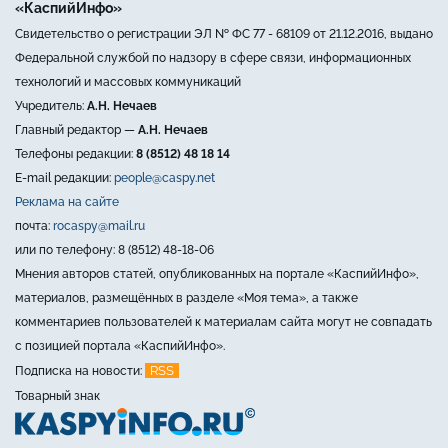
«КаспийИнфо»
Свидетельство о регистрации ЭЛ № ФС 77 - 68109 от 21.12.2016, выдано
Федеральной службой по надзору в сфере связи, информационных
технологий и массовых коммуникаций
Учредитель:
А.Н. Нечаев
Главный редактор —
А.Н. Нечаев
Телефоны редакции:
8 (8512) 48 18 14
E-mail редакции:
people@caspy.net
Реклама на сайте
почта:
rocaspy@mail.ru
или по телефону: 8 (8512) 48-18-06
Мнения авторов статей, опубликованных на портале «КаспийИнфо»,
материалов, размещённых в разделе «Моя тема», а также
комментариев пользователей к материалам сайта могут не совпадать
с позицией портала «КаспийИнфо».
RSS
Подписка на новости:
Товарный знак