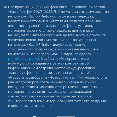
Все права защищены «Информационно-новостной портал
«КаспийИнфо» 2007–2025. Любые материалы, размещенные
на портале «КаспийИнфо» сотрудниками редакции,
нештатными авторами и читателями, являются объектами
авторского права. Права«КаспийИнфо» на указанные
материалы охраняются законодательством о правах
на результаты интеллектуальной деятельности. Полное или
частичное использование материалов, размещенных
на портале «КаспийИнфо», допускается только
с письменного согласия редакции с указанием ссылки
на источник. Все вопросы можно задать по адресу
people@caspy.net
. В рубрике «От первого лица»
публикуются сообщения в рамках контрактов об
информационном сотрудничестве между редакцией
«КаспийИнфо» и органами власти. Материалы рубрик
«Новости партнёров» и «Новости компаний» публикуются в
рамках договоров (соглашений) об информационном
сотрудничестве и (или) являются рекламой. Партнёрский
материал — это статья, подготовленная редакцией
совместно с партнёром-рекламодателем, который
заинтересован в теме материала, участвует в его создании
и оплачивает размещение.