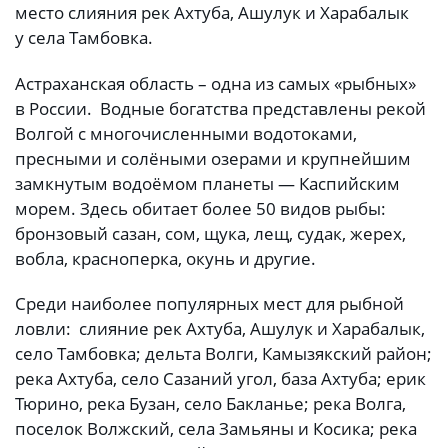
место слияния рек Ахтуба, Ашулук и Харабалык
у села Тамбовка.
Астраханская область – одна из самых «рыбных»
в России. Водные богатства представлены рекой
Волгой с многочисленными водотоками,
пресными и солёными озерами и крупнейшим
замкнутым водоёмом планеты — Каспийским
морем. Здесь обитает более 50 видов рыбы:
бронзовый сазан, сом, щука, лещ, судак, жерех,
вобла, красноперка, окунь и другие.
Среди наиболее популярных мест для рыбной
ловли: слияние рек Ахтуба, Ашулук и Харабалык,
село Тамбовка; дельта Волги, Камызякский район;
река Ахтуба, село Сазаний угол, база Ахтуба; ерик
Тюрино, река Бузан, село Бакланье; река Волга,
поселок Волжский, села Замьяны и Косика; река