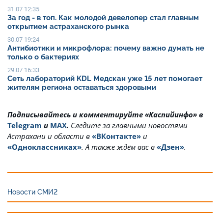
31.07 12:35
За год - в топ. Как молодой девелопер стал главным
открытием астраханского рынка
30.07 19:24
Антибиотики и микрофлора: почему важно думать не
только о бактериях
29.07 16:33
Сеть лабораторий KDL Медскан уже 15 лет помогает
жителям региона оставаться здоровыми
Подписывайтесь и комментируйте «Каспийинфо» в
Telegram
и
MAX
.
Cледите за главными новостями
Астрахани и области в
«ВКонтакте»
и
«Одноклассниках»
. А также ждём вас в
«Дзен»
.
Новости СМИ2