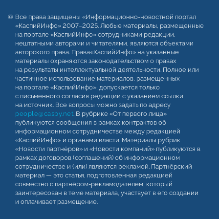
Все права защищены «Информационно-новостной портал
«КаспийИнфо» 2007–2025. Любые материалы, размещенные
на портале «КаспийИнфо» сотрудниками редакции,
нештатными авторами и читателями, являются объектами
авторского права. Права«КаспийИнфо» на указанные
материалы охраняются законодательством о правах
на результаты интеллектуальной деятельности. Полное или
частичное использование материалов, размещенных
на портале «КаспийИнфо», допускается только
с письменного согласия редакции с указанием ссылки
на источник. Все вопросы можно задать по адресу
people@caspy.net
. В рубрике «От первого лица»
публикуются сообщения в рамках контрактов об
информационном сотрудничестве между редакцией
«КаспийИнфо» и органами власти. Материалы рубрик
«Новости партнёров» и «Новости компаний» публикуются в
рамках договоров (соглашений) об информационном
сотрудничестве и (или) являются рекламой. Партнёрский
материал — это статья, подготовленная редакцией
совместно с партнёром-рекламодателем, который
заинтересован в теме материала, участвует в его создании
и оплачивает размещение.