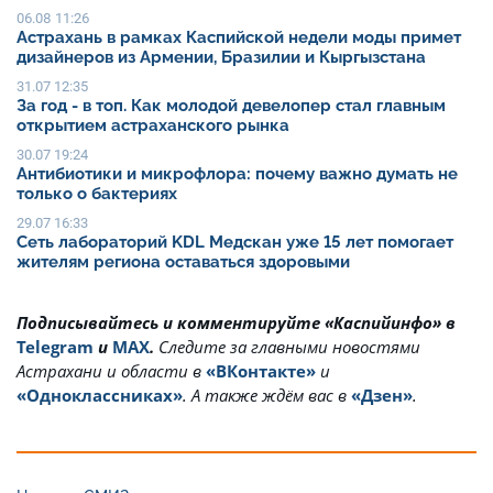
06.08 11:26
Астрахань в рамках Каспийской недели моды примет
дизайнеров из Армении, Бразилии и Кыргызстана
31.07 12:35
За год - в топ. Как молодой девелопер стал главным
открытием астраханского рынка
30.07 19:24
Антибиотики и микрофлора: почему важно думать не
только о бактериях
29.07 16:33
Сеть лабораторий KDL Медскан уже 15 лет помогает
жителям региона оставаться здоровыми
Подписывайтесь и комментируйте «Каспийинфо» в
Telegram
и
MAX
.
Cледите за главными новостями
Астрахани и области в
«ВКонтакте»
и
«Одноклассниках»
. А также ждём вас в
«Дзен»
.