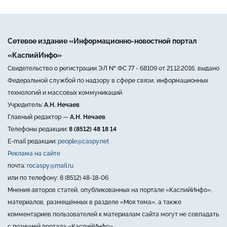
Сетевое издание «Информационно-новостной портал
«КаспийИнфо»
Свидетельство о регистрации ЭЛ № ФС 77 - 68109 от 21.12.2016, выдано
Федеральной службой по надзору в сфере связи, информационных
технологий и массовых коммуникаций
Учредитель:
А.Н. Нечаев
Главный редактор —
А.Н. Нечаев
Телефоны редакции:
8 (8512) 48 18 14
E-mail редакции:
people@caspy.net
Реклама на сайте
почта:
rocaspy@mail.ru
или по телефону: 8 (8512) 48-18-06
Мнения авторов статей, опубликованных на портале «КаспийИнфо»,
материалов, размещённых в разделе «Моя тема», а также
комментариев пользователей к материалам сайта могут не совпадать
с позицией портала «КаспийИнфо».