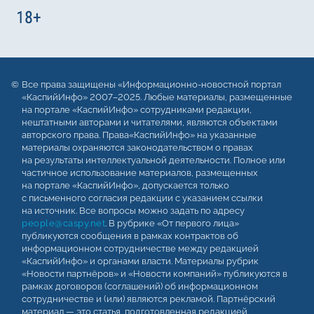
Все права защищены «Информационно-новостной портал
«КаспийИнфо» 2007–2025. Любые материалы, размещенные
на портале «КаспийИнфо» сотрудниками редакции,
нештатными авторами и читателями, являются объектами
авторского права. Права«КаспийИнфо» на указанные
материалы охраняются законодательством о правах
на результаты интеллектуальной деятельности. Полное или
частичное использование материалов, размещенных
на портале «КаспийИнфо», допускается только
с письменного согласия редакции с указанием ссылки
на источник. Все вопросы можно задать по адресу
people@caspy.net
. В рубрике «От первого лица»
публикуются сообщения в рамках контрактов об
информационном сотрудничестве между редакцией
«КаспийИнфо» и органами власти. Материалы рубрик
«Новости партнёров» и «Новости компаний» публикуются в
рамках договоров (соглашений) об информационном
сотрудничестве и (или) являются рекламой. Партнёрский
материал — это статья, подготовленная редакцией