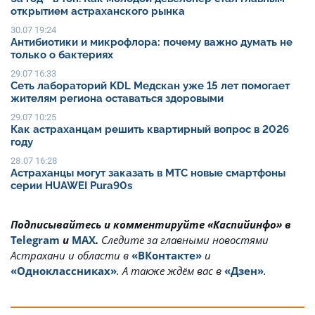
открытием астраханского рынка
30.07 19:24
Антибиотики и микрофлора: почему важно думать не
только о бактериях
29.07 16:33
Сеть лабораторий KDL Медскан уже 15 лет помогает
жителям региона оставаться здоровыми
29.07 10:25
Как астраханцам решить квартирный вопрос в 2026
году
28.07 16:28
Астраханцы могут заказать в МТС новые смартфоны
серии HUAWEI Pura90s
Подписывайтесь и комментируйте «Каспийинфо» в
Telegram
и
MAX
.
Cледите за главными новостями
Астрахани и области в
«ВКонтакте»
и
«Одноклассниках»
. А также ждём вас в
«Дзен»
.