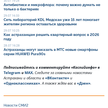
30.07 19:24
Антибиотики и микрофлора: почему важно думать не
только о бактериях
29.07 16:33
Сеть лабораторий KDL Медскан уже 15 лет помогает
жителям региона оставаться здоровыми
29.07 10:25
Как астраханцам решить квартирный вопрос в 2026
году
28.07 16:28
Астраханцы могут заказать в МТС новые смартфоны
серии HUAWEI Pura90s
Подписывайтесь и комментируйте «Каспийинфо» в
Telegram
и
MAX
.
Cледите за главными новостями
Астрахани и области в
«ВКонтакте»
и
«Одноклассниках»
. А также ждём вас в
«Дзен»
.
Новости СМИ2