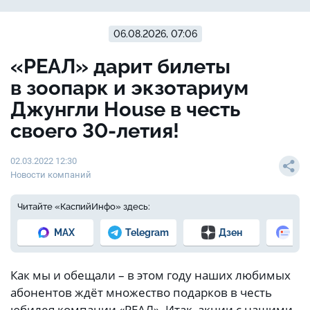
06.08.2026, 07:06
«РЕАЛ» дарит билеты
в зоопарк и экзотариум
Джунгли House в честь
своего 30-летия!
02.03.2022 12:30
Новости компаний
Читайте «КаспийИнфо» здесь:
MAX
Telegram
Дзен
Но
Как мы и обещали – в этом году наших любимых
абонентов ждёт множество подарков в честь
юбилея компании «РЕАЛ». Итак, акции с нашими