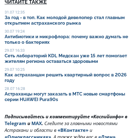
ЧИТАЙТЕ ТАКЖЕ
31.07 12:35
За год - в топ. Как молодой девелопер стал главным
открытием астраханского рынка
30.07 19:24
Антибиотики и микрофлора: почему важно думать не
только о бактериях
29.07 16:33
Сеть лабораторий KDL Медскан уже 15 лет помогает
жителям региона оставаться здоровыми
29.07 10:25
Как астраханцам решить квартирный вопрос в 2026
году
28.07 16:28
Астраханцы могут заказать в МТС новые смартфоны
серии HUAWEI Pura90s
Подписывайтесь и комментируйте «Каспийинфо» в
Telegram
и
MAX
.
Cледите за главными новостями
Астрахани и области в
«ВКонтакте»
и
«Одноклассниках»
. А также ждём вас в
«Дзен»
.