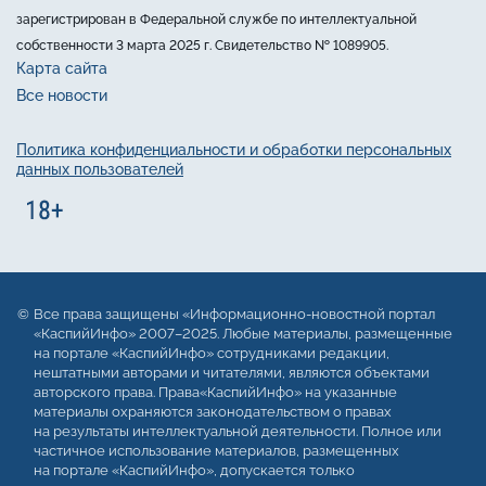
зарегистрирован в Федеральной службе по интеллектуальной
собственности 3 марта 2025 г. Свидетельство № 1089905.
Карта сайта
Все новости
Политика конфиденциальности и обработки персональных
данных пользователей
Все права защищены «Информационно-новостной портал
«КаспийИнфо» 2007–2025. Любые материалы, размещенные
на портале «КаспийИнфо» сотрудниками редакции,
нештатными авторами и читателями, являются объектами
авторского права. Права«КаспийИнфо» на указанные
материалы охраняются законодательством о правах
на результаты интеллектуальной деятельности. Полное или
частичное использование материалов, размещенных
на портале «КаспийИнфо», допускается только