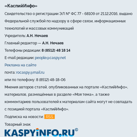
«КаспийИнфо»
Свидетельство о регистрации ЭЛ № ФС 77 - 68109 от 21.12.2016, выдано
Федеральной службой по надзору в сфере связи, информационных
технологий и массовых коммуникаций
Учредитель:
А.Н. Нечаев
Главный редактор —
А.Н. Нечаев
Телефоны редакции:
8 (8512) 48 18 14
E-mail редакции:
people@caspy.net
Реклама на сайте
почта:
rocaspy@mail.ru
или по телефону: 8 (8512) 48-18-06
Мнения авторов статей, опубликованных на портале «КаспийИнфо»,
материалов, размещённых в разделе «Моя тема», а также
комментариев пользователей к материалам сайта могут не совпадать
с позицией портала «КаспийИнфо».
RSS
Подписка на новости:
Товарный знак