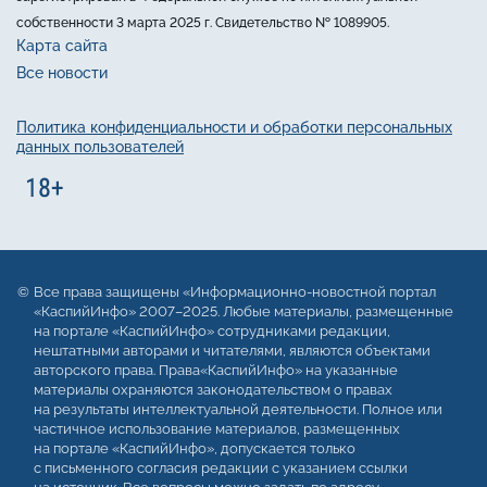
собственности 3 марта 2025 г. Свидетельство № 1089905.
Карта сайта
Все новости
Политика конфиденциальности и обработки персональных
данных пользователей
Все права защищены «Информационно-новостной портал
«КаспийИнфо» 2007–2025. Любые материалы, размещенные
на портале «КаспийИнфо» сотрудниками редакции,
нештатными авторами и читателями, являются объектами
авторского права. Права«КаспийИнфо» на указанные
материалы охраняются законодательством о правах
на результаты интеллектуальной деятельности. Полное или
частичное использование материалов, размещенных
на портале «КаспийИнфо», допускается только
с письменного согласия редакции с указанием ссылки