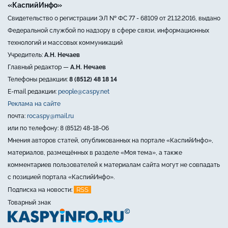
«КаспийИнфо»
Свидетельство о регистрации ЭЛ № ФС 77 - 68109 от 21.12.2016, выдано
Федеральной службой по надзору в сфере связи, информационных
технологий и массовых коммуникаций
Учредитель:
А.Н. Нечаев
Главный редактор —
А.Н. Нечаев
Телефоны редакции:
8 (8512) 48 18 14
E-mail редакции:
people@caspy.net
Реклама на сайте
почта:
rocaspy@mail.ru
или по телефону: 8 (8512) 48-18-06
Мнения авторов статей, опубликованных на портале «КаспийИнфо»,
материалов, размещённых в разделе «Моя тема», а также
комментариев пользователей к материалам сайта могут не совпадать
с позицией портала «КаспийИнфо».
RSS
Подписка на новости:
Товарный знак