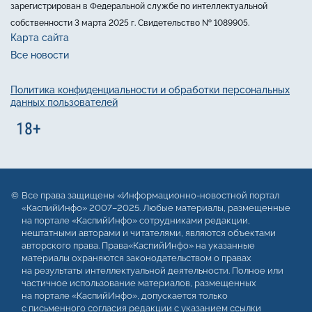
зарегистрирован в Федеральной службе по интеллектуальной
собственности 3 марта 2025 г. Свидетельство № 1089905.
Карта сайта
Все новости
Политика конфиденциальности и обработки персональных
данных пользователей
Все права защищены «Информационно-новостной портал
«КаспийИнфо» 2007–2025. Любые материалы, размещенные
на портале «КаспийИнфо» сотрудниками редакции,
нештатными авторами и читателями, являются объектами
авторского права. Права«КаспийИнфо» на указанные
материалы охраняются законодательством о правах
на результаты интеллектуальной деятельности. Полное или
частичное использование материалов, размещенных
на портале «КаспийИнфо», допускается только
с письменного согласия редакции с указанием ссылки