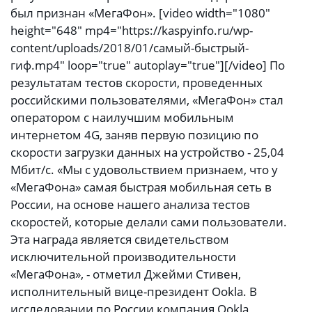
был признан «МегаФон». [video width="1080"
height="648" mp4="https://kaspyinfo.ru/wp-
content/uploads/2018/01/самый-быстрый-
гиф.mp4" loop="true" autoplay="true"][/video] По
результатам тестов скорости, проведенных
российскими пользователями, «МегаФон» стал
оператором с наилучшим мобильным
интернетом 4G, заняв первую позицию по
скорости загрузки данных на устройство - 25,04
Мбит/с. «Мы с удовольствием признаем, что у
«МегаФона» самая быстрая мобильная сеть в
России, на основе нашего анализа тестов
скоростей, которые делали сами пользователи.
Эта награда является свидетельством
исключительной производительности
«МегаФона», - отметил Джейми Стивен,
исполнительный вице-президент Ookla. В
исследовании по России компания Ookla