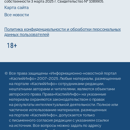
собственности 3 марта 2025 г. Свидетельство № 1089905.
Карта сайта
Все новости
Политика конфиденциальности и обработки персональных
данных пользователей
Все права защищены «Информационно-новостной портал
«КаспийИнфо» 2007–2025. Любые материалы, размещенные
на портале «КаспийИнфо» сотрудниками редакции,
нештатными авторами и читателями, являются объектами
авторского права. Права«КаспийИнфо» на указанные
материалы охраняются законодательством о правах
на результаты интеллектуальной деятельности. Полное или
частичное использование материалов, размещенных
на портале «КаспийИнфо», допускается только
с письменного согласия редакции с указанием ссылки
на источник. Все вопросы можно задать по адресу