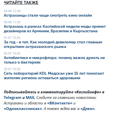
ЧИТАЙТЕ ТАКЖЕ
06.08 12:34
Астраханцы стали чаще смотреть кино онлайн
06.08 11:26
Астрахань в рамках Каспийской недели моды примет
дизайнеров из Армении, Бразилии и Кыргызстана
31.07 12:35
За год - в топ. Как молодой девелопер стал главным
открытием астраханского рынка
30.07 19:24
Антибиотики и микрофлора: почему важно думать не
только о бактериях
29.07 16:33
Сеть лабораторий KDL Медскан уже 15 лет помогает
жителям региона оставаться здоровыми
Подписывайтесь и комментируйте «Каспийинфо» в
Telegram
и
MAX
.
Cледите за главными новостями
Астрахани и области в
«ВКонтакте»
и
«Одноклассниках»
. А также ждём вас в
«Дзен»
.