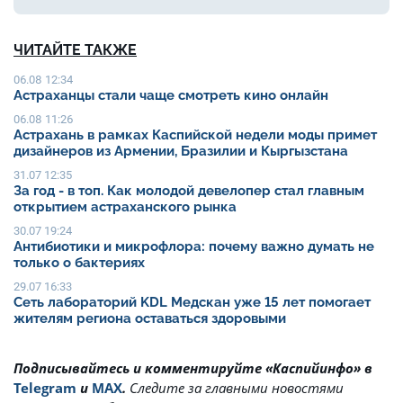
ЧИТАЙТЕ ТАКЖЕ
06.08 12:34
Астраханцы стали чаще смотреть кино онлайн
06.08 11:26
Астрахань в рамках Каспийской недели моды примет
дизайнеров из Армении, Бразилии и Кыргызстана
31.07 12:35
За год - в топ. Как молодой девелопер стал главным
открытием астраханского рынка
30.07 19:24
Антибиотики и микрофлора: почему важно думать не
только о бактериях
29.07 16:33
Сеть лабораторий KDL Медскан уже 15 лет помогает
жителям региона оставаться здоровыми
Подписывайтесь и комментируйте «Каспийинфо» в
Telegram
и
MAX
.
Cледите за главными новостями