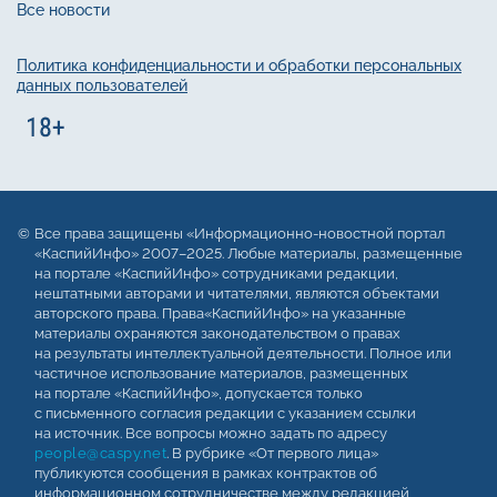
Все новости
Политика конфиденциальности и обработки персональных
данных пользователей
Все права защищены «Информационно-новостной портал
«КаспийИнфо» 2007–2025. Любые материалы, размещенные
на портале «КаспийИнфо» сотрудниками редакции,
нештатными авторами и читателями, являются объектами
авторского права. Права«КаспийИнфо» на указанные
материалы охраняются законодательством о правах
на результаты интеллектуальной деятельности. Полное или
частичное использование материалов, размещенных
на портале «КаспийИнфо», допускается только
с письменного согласия редакции с указанием ссылки
на источник. Все вопросы можно задать по адресу
people@caspy.net
. В рубрике «От первого лица»
публикуются сообщения в рамках контрактов об
информационном сотрудничестве между редакцией