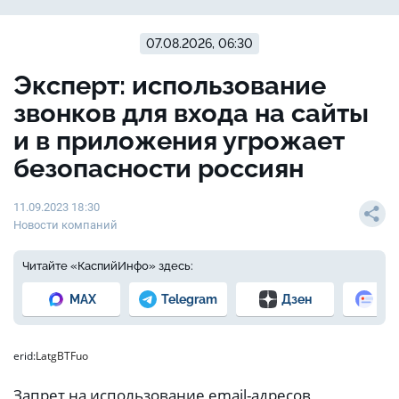
07.08.2026, 06:30
Эксперт: использование
звонков для входа на сайты
и в приложения угрожает
безопасности россиян
11.09.2023 18:30
Новости компаний
Читайте «КаспийИнфо» здесь:
MAX
Telegram
Дзен
Но
erid:
LatgBTFuo
Запрет на использование email-адресов