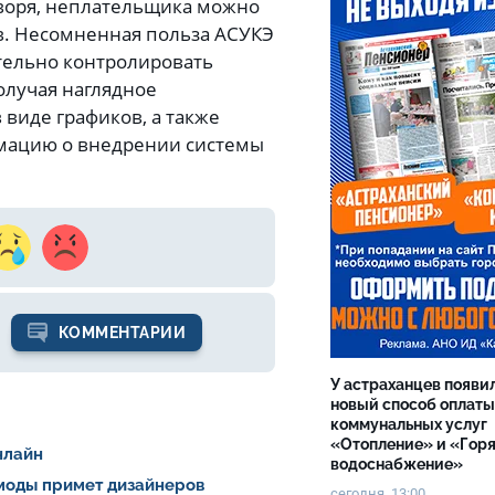
оворя, неплательщика можно
в. Несомненная польза АСУКЭ
ятельно контролировать
олучая наглядное
 виде графиков, а также
рмацию о внедрении системы
КОММЕНТАРИИ
У астраханцев появи
новый способ оплаты
коммунальных услуг
«Отопление» и «Гор
нлайн
водоснабжение»
 моды примет дизайнеров
сегодня, 13:00