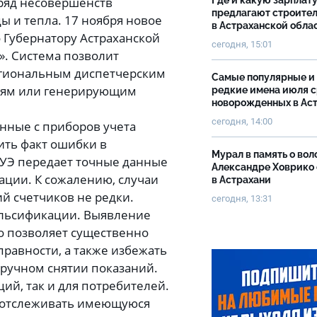
 ряд несовершенств
Где и какую зарплат
предлагают строите
ы и тепла. 17 ноября новое
в Астраханской обла
 Губернатору Астраханской
сегодня, 15:01
». Система позволит
гиональным диспетчерским
Самые популярные и
иям или генерирующим
редкие имена июля 
новорожденных в Ас
сегодня, 14:00
анные с приборов учета
ить факт ошибки в
Мурал в память о вол
УЭ передает точные данные
Александре Ховрико
ации. К сожалению, случаи
в Астрахани
й счетчиков не редки.
сегодня, 13:31
альсификации. Выявление
о позволяет существенно
равности, а также избежать
 ручном снятии показаний.
ий, так и для потребителей.
т отслеживать имеющуюся