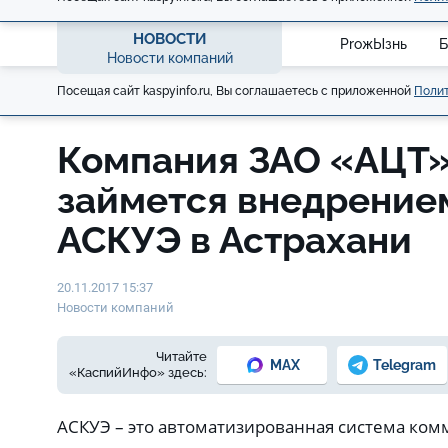
НОВОСТИ
ProжЫзнь
Б
Новости компаний
Посещая сайт kaspyinfo.ru, Вы соглашаетесь с приложенной
Полит
Компания ЗАО «АЦТ»
займется внедрение
АСКУЭ в Астрахани
20.11.2017 15:37
Новости компаний
Читайте
MAX
Telegram
«КаспийИнфо» здесь:
АСКУЭ – это автоматизированная система ком