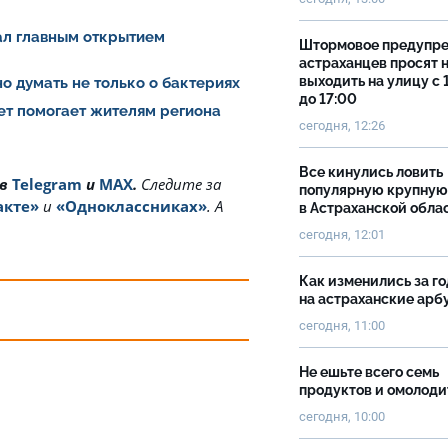
тал главным открытием
Штормовое предупр
астраханцев просят 
выходить на улицу с 
о думать не только о бактериях
до 17:00
ет помогает жителям региона
сегодня, 12:26
Все кинулись ловить
 в
Telegram
и
MAX
.
Cледите за
популярную крупную
акте»
и
«Одноклассниках»
. А
в Астраханской обла
сегодня, 12:01
Как изменились за г
на астраханские ар
сегодня, 11:00
Не ешьте всего семь
продуктов и омолоди
сегодня, 10:00