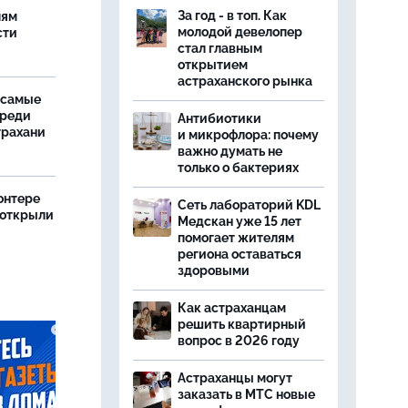
у
За год - в топ. Как
лям
молодой девелопер
сти
стал главным
открытием
астраханского рынка
 самые
среди
Антибиотики
трахани
и микрофлора: почему
важно думать не
только о бактериях
онтере
Сеть лабораторий KDL
 открыли
Медскан уже 15 лет
помогает жителям
региона оставаться
здоровыми
Как астраханцам
решить квартирный
вопрос в 2026 году
Астраханцы могут
заказать в МТС новые