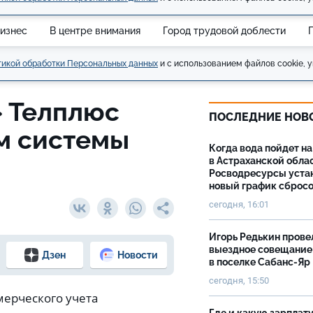
изнес
В центре внимания
Город трудовой доблести
икой обработки Персональных данных
и с использованием файлов cookie, у
 Телплюс
ПОСЛЕДНИЕ НОВ
м системы
Когда вода пойдет н
в Астраханской облас
Росводресурсы уста
новый график сброс
сегодня, 16:01
Игорь Редькин прове
выездное совещание
Дзен
Новости
в поселке Сабанс-Яр
сегодня, 15:50
мерческого учета