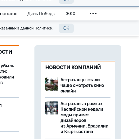
Гороскоп
День Победы
ЖКХ
OK
казанных в данной Политике.
ОСТИ
а убыль
НОВОСТИ КОМПАНИЙ
ти:
новили
Астраханцы стали
ов
чаще смотреть кино
онлайн
Астрахань в рамках
л
Каспийской недели
моды примет
дизайнеров
из Армении, Бразилии
и Кыргызстана