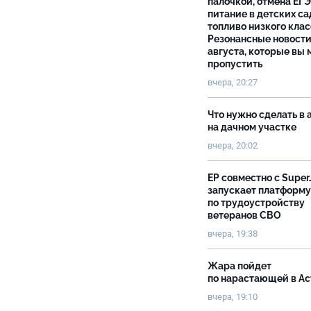
палочкой, отмена ЕГЭ
питание в детских са
топливо низкого клас
Резонансные новости
августа, которые вы 
пропустить
вчера, 20:27
Что нужно сделать в 
на дачном участке
вчера, 20:02
ЕР совместно с Super
запускает платформу
по трудоустройству
ветеранов СВО
вчера, 19:38
Жара пойдет
по нарастающей в А
вчера, 19:10