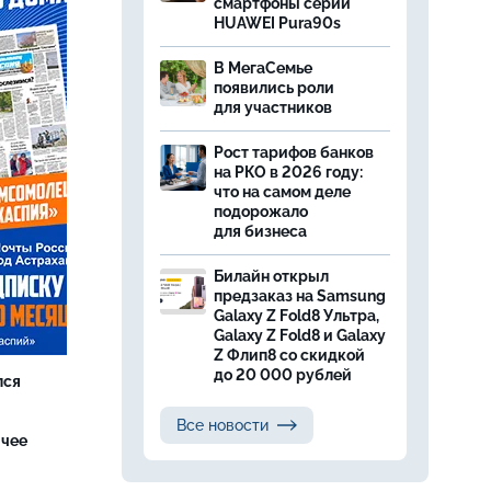
смартфоны серии
HUAWEI Pura90s
В МегаСемье
появились роли
для участников
Рост тарифов банков
на РКО в 2026 году:
что на самом деле
подорожало
для бизнеса
Билайн открыл
предзаказ на Samsung
Galaxy Z Fold8 Ультра,
Galaxy Z Fold8 и Galaxy
Z Флип8 со скидкой
до 20 000 рублей
лся
Все новости
ячее