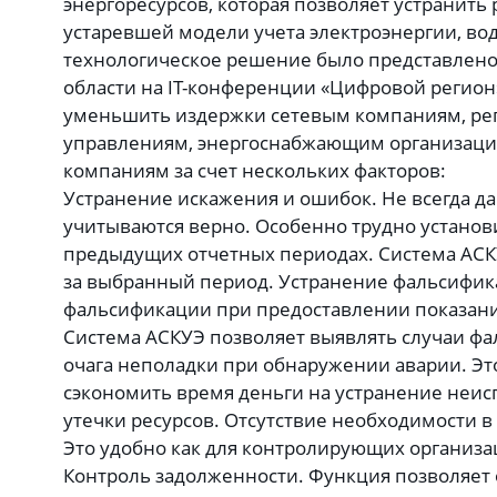
энергоресурсов, которая позволяет устранить
устаревшей модели учета электроэнергии, вод
технологическое решение было представлено
области на IT-конференции «Цифровой регион
уменьшить издержки сетевым компаниям, ре
управлениям, энергоснабжающим организац
компаниям за счет нескольких факторов:
Устранение искажения и ошибок. Не всегда д
учитываются верно. Особенно трудно установ
предыдущих отчетных периодах. Система АСК
за выбранный период. Устранение фальсифик
фальсификации при предоставлении показани
Система АСКУЭ позволяет выявлять случаи ф
очага неполадки при обнаружении аварии. Эт
сэкономить время деньги на устранение неисп
утечки ресурсов. Отсутствие необходимости в
Это удобно как для контролирующих организац
Контроль задолженности. Функция позволяе