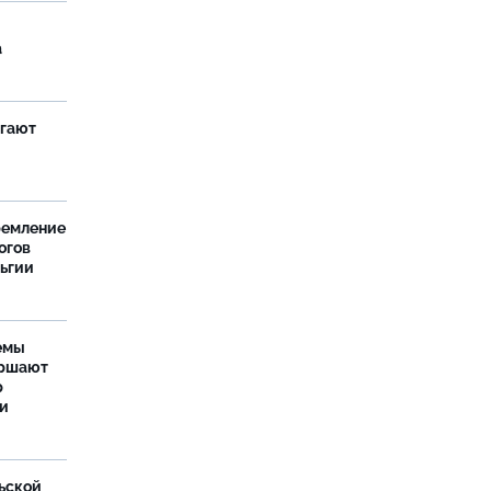
а
агают
ремление
огов
льгии
емы
ершают
р
ти
ьской