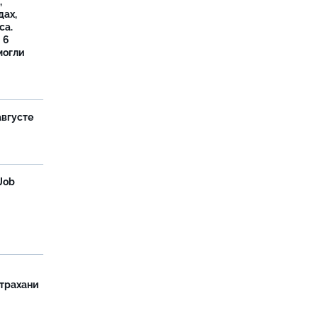
,
дах,
са.
 6
могли
августе
Job
страхани