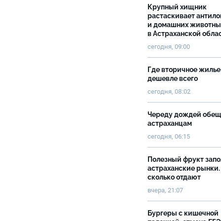
Крупный хищник
растаскивает антило
и домашних животны
в Астраханской обла
сегодня, 09:00
Где вторичное жилье
дешевле всего
сегодня, 08:02
Череду дождей обе
астраханцам
сегодня, 06:15
Полезный фрукт зап
астраханские рынки.
сколько отдают
вчера, 21:07
Бургеры с кишечной