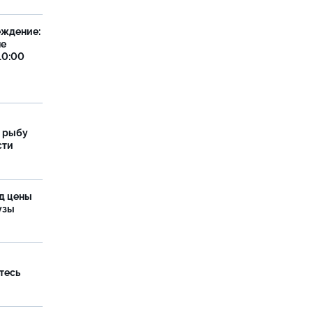
еждение:
не
10:00
 рыбу
сти
од цены
бузы
тесь