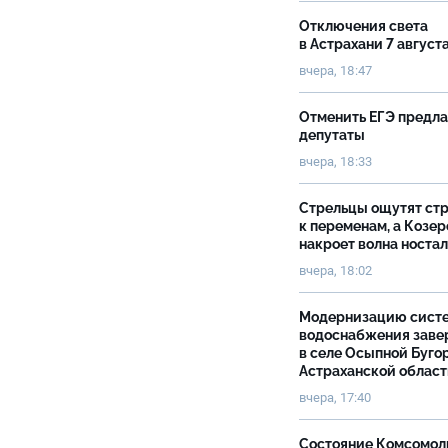
Отключения света
в Астрахани 7 август
вчера, 18:47
Отменить ЕГЭ предл
депутаты
вчера, 18:33
Стрельцы ощутят ст
к переменам, а Козер
накроет волна носта
вчера, 18:02
Модернизацию сист
водоснабжения зав
в селе Осыпной Буго
Астраханской облас
вчера, 17:40
Состояние Комсомол