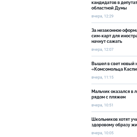
кандидатов в депута
областной Думы
вчера, 12:29
За незаконное оформ
сим-карт для иностр
начнут сажать
вчера, 12:07
Вышел в свет новый 
«Комсомольца Касп
вчера, 11:15
Мальчик оказался в 
рядом с пляжем
вчера, 10:51
Школьников хотят уч
здоровому образу ж
вчера, 10:05