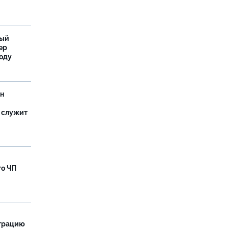
ный
ер
году
ан
 служит
го ЧП
страцию