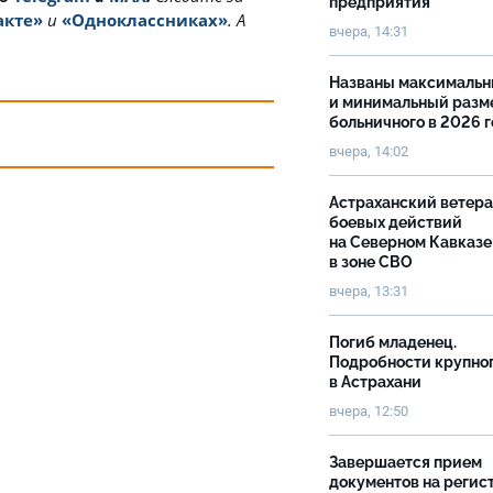
предприятия
акте»
и
«Одноклассниках»
. А
вчера, 14:31
Названы максималь
и минимальный разм
больничного в 2026 
вчера, 14:02
Астраханский ветер
боевых действий
на Северном Кавказе
в зоне СВО
вчера, 13:31
Погиб младенец.
Подробности крупно
в Астрахани
вчера, 12:50
Завершается прием
документов на реги