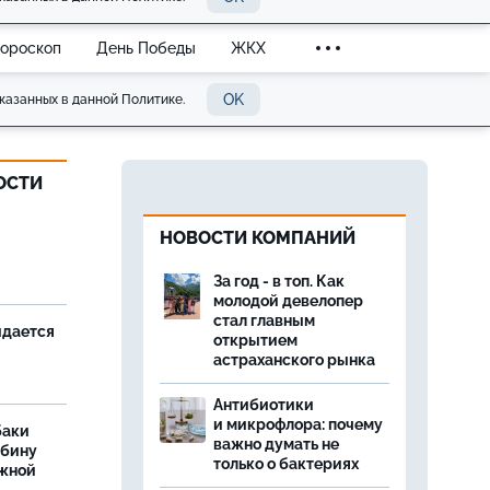
Гороскоп
День Победы
ЖКХ
OK
казанных в данной Политике.
ОСТИ
и
НОВОСТИ КОМПАНИЙ
За год - в топ. Как
молодой девелопер
стал главным
идается
открытием
астраханского рынка
Антибиотики
и микрофлора: почему
баки
важно думать не
ыбину
только о бактериях
ежной