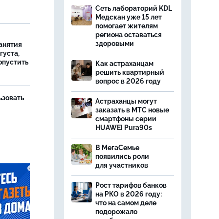
Сеть лабораторий KDL
Медскан уже 15 лет
помогает жителям
региона оставаться
здоровыми
занятия
густа,
опустить
Как астраханцам
решить квартирный
вопрос в 2026 году
ьзовать
Астраханцы могут
заказать в МТС новые
смартфоны серии
HUAWEI Pura90s
В МегаСемье
появились роли
для участников
Рост тарифов банков
на РКО в 2026 году:
что на самом деле
подорожало