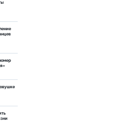
ты
ление
анцев
номер
ия»
ловушке
ить
изни