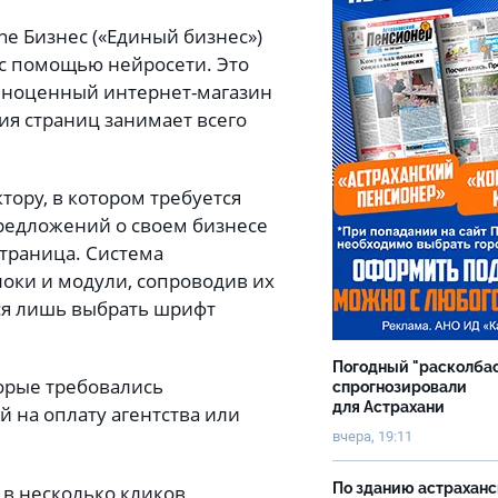
e Бизнес («Единый бизнес»)
 с помощью нейросети. Это
олноценный интернет-магазин
ия страниц занимает всего
тору, в котором требуется
предложений о своем бизнесе
страница. Система
локи и модули, сопроводив их
ся лишь выбрать шрифт
Погодный "расколба
торые требовались
спрогнозировали
для Астрахани
й на оплату агентства или
вчера, 19:11
По зданию астрахан
 в несколько кликов