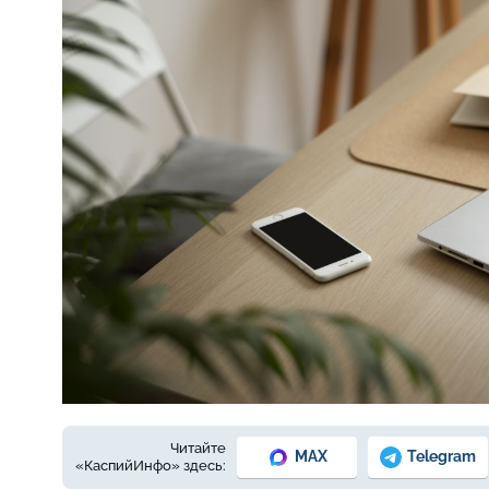
Фото:
Изображение от snowing на Freepik
Читайте
MAX
Telegram
«КаспийИнфо» здесь: