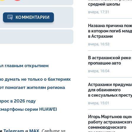
средней школы
вчера, 17:31
КОММЕНТАРИИ
Названа причина пож
в котором погиб мла
в Астрахани
вчера, 16:53
В астраханской реке
пропавшее авто
тал главным открытием
вчера, 16:04
о думать не только о бактериях
Астраханки придума
ет помогает жителям региона
для обвинямого
в сексуальных прест
рос в 2026 году
вчера, 15:01
 смартфоны серии HUAWEI
Игорь Мартынов оце
работу астраханског
семеноводческого
 в
Telegram
и
MAX
.
Cледите за