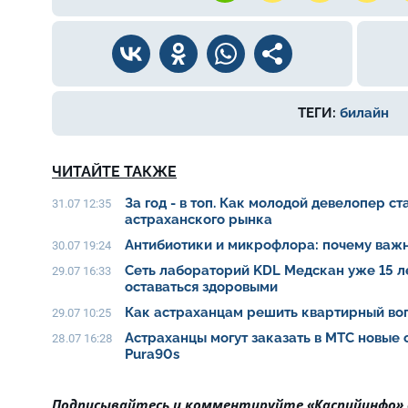
ТЕГИ:
билайн
ЧИТАЙТЕ ТАКЖЕ
За год - в топ. Как молодой девелопер с
31.07 12:35
астраханского рынка
Антибиотики и микрофлора: почему важн
30.07 19:24
Сеть лабораторий KDL Медскан уже 15 л
29.07 16:33
оставаться здоровыми
Как астраханцам решить квартирный воп
29.07 10:25
Астраханцы могут заказать в МТС новые
28.07 16:28
Pura90s
Подписывайтесь и комментируйте «Каспийинфо»