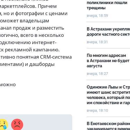
поликлиники пошли
 маркетплейсов. Причем
трещины
, но и фотографии с ценами
вчера, 18:59
поможет владельцам
канал продаж и разместить
В Астрахани укрепл
гично, всего в несколько
дороги частного сек
подключению интернет-
вчера, 18:31
уск рекламной кампанию.
По многим адресам
итивно понятная CRM-система
в Астрахани не будет
лиентами) и дашборды
августа
вчера, 18:27
 можно
Одинокие Львы и Ст
имеют шанс встрети
человека, который п
им спокойствие и га
вчера, 18:10
В Енотаевском район
заканчивается ремон