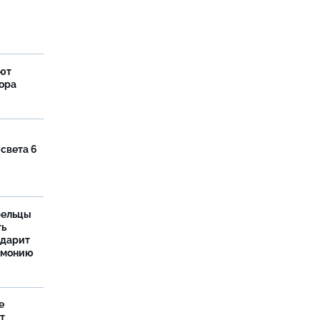
яют
тора
 света 6
рельцы
ть
одарит
рмонию
е
т