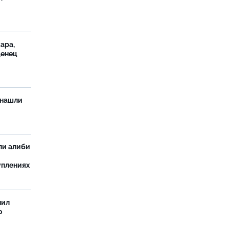
ара,
денец
 нашли
ли алиби
уплениях
нил
о