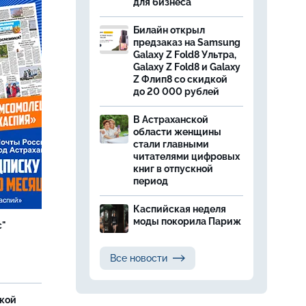
для бизнеса
Билайн открыл
предзаказ на Samsung
Galaxy Z Fold8 Ультра,
Galaxy Z Fold8 и Galaxy
Z Флип8 со скидкой
до 20 000 рублей
В Астраханской
области женщины
стали главными
читателями цифровых
книг в отпускной
период
Каспийская неделя
моды покорила Париж
с"
Все новости
ской