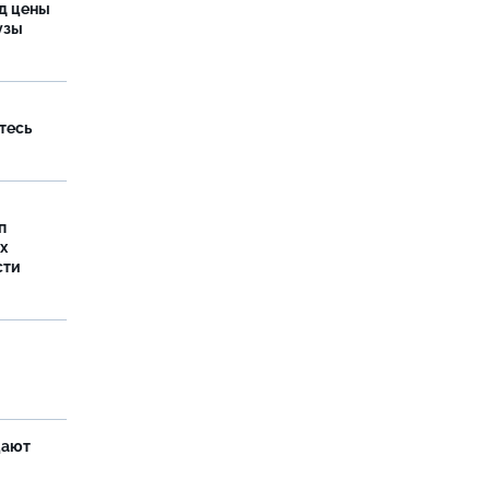
од цены
бузы
тесь
п
х
сти
щают