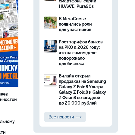
смартфоны серии
HUAWEI Pura90s
В МегаСемье
появились роли
для участников
Рост тарифов банков
на РКО в 2026 году:
что на самом деле
подорожало
для бизнеса
Билайн открыл
предзаказ на Samsung
Galaxy Z Fold8 Ультра,
Galaxy Z Fold8 и Galaxy
леев
Z Флип8 со скидкой
анностей
до 20 000 рублей
Все новости
ельному
сти