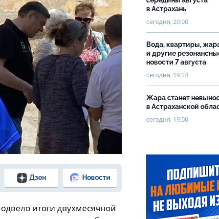
середины августа
в Астрахань
сегодня, 20:00
Вода, квартиры, жар
и другие резонансны
новости 7 августа
сегодня, 19:24
Жара станет невыно
в Астраханской обла
сегодня, 19:00
Дзен
Новости
подвело итоги двухмесячной