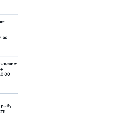
лся
ячее
еждение:
не
10:00
 рыбу
сти