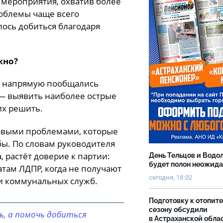
 мероприятия, охватив более
роблемы чаще всего
лось добиться благодаря
жно?
Р напрямую пообщались
 — выявить наиболее острые
их решить.
товыми проблемами, которые
бы. По словам руководителя
 растёт доверие к партии:
День Тельцов и Водо
будет полон неожид
там ЛДПР, когда не получают
сегодня, 18:02
и коммунальных служб.
Подготовку к отопит
сезону обсудили
, а помочь добиться
в Астраханской обла