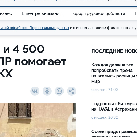
изнес
В центре внимания
Город трудовой доблести
икой обработки Персональных данных
и с использованием файлов cookie, у
 и 4 500
ПОСЛЕДНИЕ НОВ
ПР помогает
Каждая должна это
КХ
попробовать: тренд
на «голые» ресницы 
мир
сегодня, 21:00
Подростка сбил муж
на HAVAL в Астрахан
сегодня, 20:32
Осень придет раньш