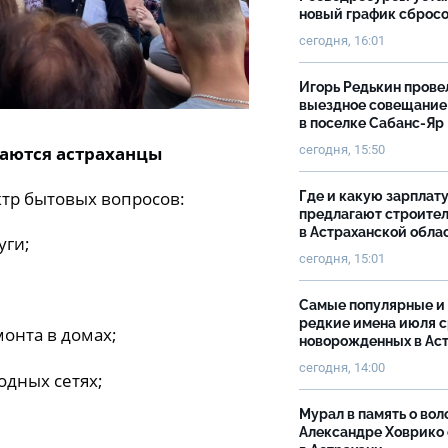
новый график сброс
сегодня, 16:01
Игорь Редькин прове
выездное совещание
в поселке Сабанс-Яр
аются астраханцы
сегодня, 15:50
ктр бытовых вопросов:
Где и какую зарплат
предлагают строите
в Астраханской обла
ые услуги;
сегодня, 15:01
Самые популярные и
редкие имена июля 
монта в домах;
новорожденных в Ас
сегодня, 14:00
одных сетях;
Мурал в память о вол
Александре Ховрико