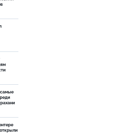
ов
л
у
лям
сти
 самые
среди
трахани
онтере
 открыли