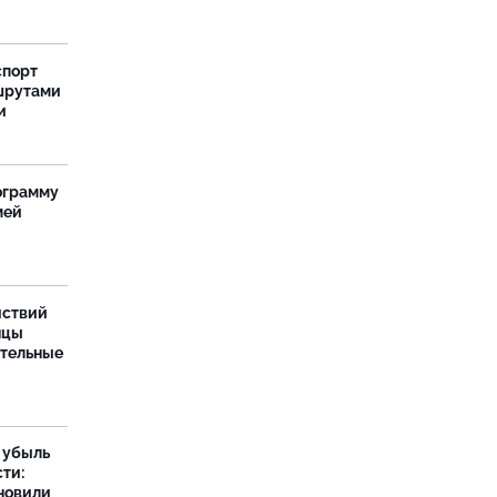
спорт
шрутами
и
ограмму
мей
йствий
нцы
ительные
а убыль
ти:
новили