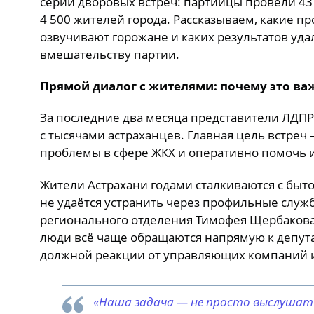
серии дворовых встреч: партийцы провели 43
4 500 жителей города. Рассказываем, какие п
озвучивают горожане и каких результатов уда
вмешательству партии.
Прямой диалог с жителями: почему это ва
За последние два месяца представители ЛДП
с тысячами астраханцев. Главная цель встреч
проблемы в сфере ЖКХ и оперативно помочь 
Жители Астрахани годами сталкиваются с бы
не удаётся устранить через профильные служ
регионального отделения Тимофея Щербакова,
люди всё чаще обращаются напрямую к депута
должной реакции от управляющих компаний 
«Наша задача — не просто выслушать