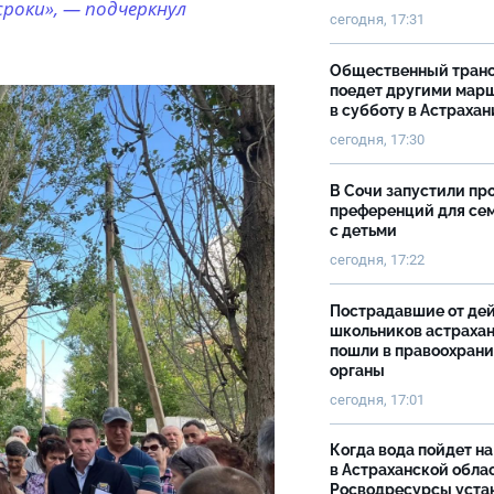
роки», — подчеркнул
сегодня, 17:31
Общественный тран
поедет другими мар
в субботу в Астрахан
сегодня, 17:30
В Сочи запустили пр
преференций для се
с детьми
сегодня, 17:22
Пострадавшие от де
школьников астраха
пошли в правоохран
органы
сегодня, 17:01
Когда вода пойдет н
в Астраханской облас
Росводресурсы уста