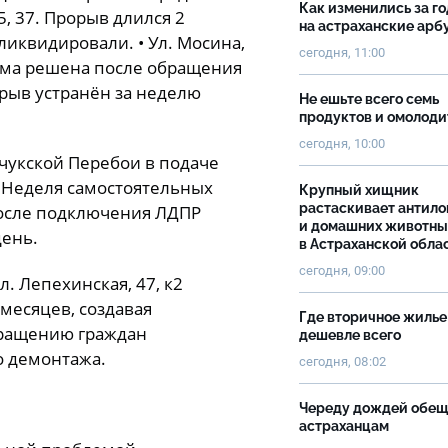
Как изменились за г
35, 37. Прорыв длился 2
на астраханские ар
иквидировали. • Ул. Мосина,
сегодня, 11:00
ема решена после обращения
рорыв устранён за неделю
Не ешьте всего семь
продуктов и омолоди
сегодня, 10:00
нчукской Перебои в подаче
 Неделя самостоятельных
Крупный хищник
растаскивает антило
После подключения ЛДПР
и домашних животны
ень.
в Астраханской обла
сегодня, 09:00
л. Лепехинская, 47, к2
месяцев, создавая
Где вторичное жилье
бращению граждан
дешевле всего
о демонтажа.
сегодня, 08:02
Череду дождей обе
астраханцам