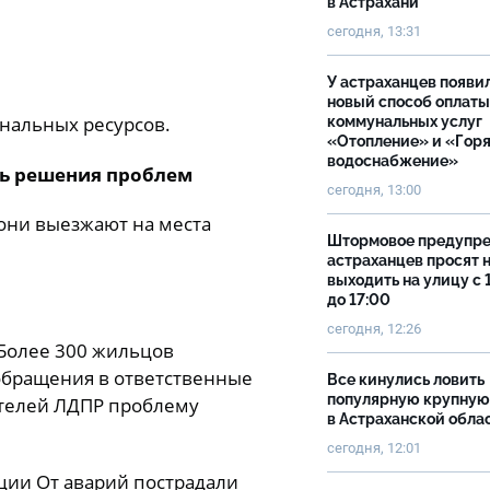
в Астрахани
сегодня, 13:31
У астраханцев появи
новый способ оплаты
мунальных ресурсов.
коммунальных услуг
«Отопление» и «Гор
водоснабжение»
сь решения проблем
сегодня, 13:00
они выезжают на места
Штормовое предупр
астраханцев просят 
выходить на улицу с 
до 17:00
сегодня, 12:26
1 Более 300 жильцов
 обращения в ответственные
Все кинулись ловить
популярную крупную
ителей ЛДПР проблему
в Астраханской обла
сегодня, 12:01
ции От аварий пострадали