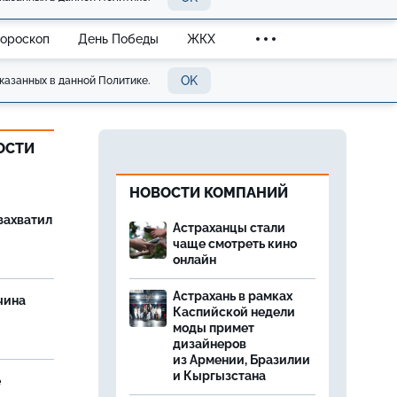
Гороскоп
День Победы
ЖКХ
OK
казанных в данной Политике.
ОСТИ
НОВОСТИ КОМПАНИЙ
захватил
Астраханцы стали
чаще смотреть кино
онлайн
Астрахань в рамках
чина
Каспийской недели
и
моды примет
дизайнеров
из Армении, Бразилии
и Кыргызстана
е