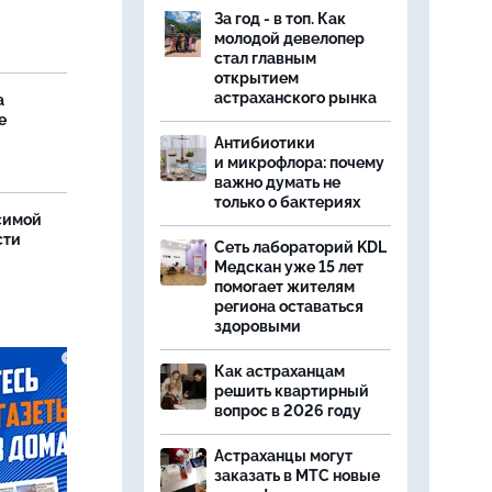
За год - в топ. Как
молодой девелопер
стал главным
открытием
астраханского рынка
а
е
Антибиотики
и микрофлора: почему
важно думать не
только о бактериях
симой
сти
Сеть лабораторий KDL
Медскан уже 15 лет
помогает жителям
региона оставаться
здоровыми
Как астраханцам
решить квартирный
вопрос в 2026 году
Астраханцы могут
заказать в МТС новые