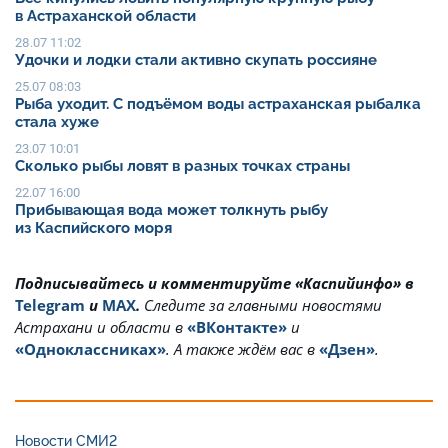
в Астраханской области
28.07 11:02
Удочки и лодки стали активно скупать россияне
25.07 08:03
Рыба уходит. С подъёмом воды астраханская рыбалка
стала хуже
23.07 10:01
Сколько рыбы ловят в разных точках страны
22.07 16:00
Прибывающая вода может толкнуть рыбу
из Каспийского моря
Подписывайтесь и комментируйте «Каспийинфо» в
Telegram
и
MAX
.
Cледите за главными новостями
Астрахани и области в
«ВКонтакте»
и
«Одноклассниках»
. А также ждём вас в
«Дзен»
.
Новости СМИ2