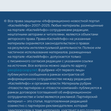
Все права защищены «Информационно-новостной портал
«КаспийИнфо» 2007–2025. Любые материалы, размещенные
на портале «КаспийИнфо» сотрудниками редакции,
нештатными авторами и читателями, являются объектами
авторского права. Права«КаспийИнфо» на указанные
материалы охраняются законодательством о правах
на результаты интеллектуальной деятельности. Полное или
частичное использование материалов, размещенных
на портале «КаспийИнфо», допускается только
с письменного согласия редакции с указанием ссылки
на источник. Все вопросы можно задать по адресу
people@caspy.net
. В рубрике «От первого лица»
публикуются сообщения в рамках контрактов об
информационном сотрудничестве между редакцией
«КаспийИнфо» и органами власти. Материалы рубрик
«Новости партнёров» и «Новости компаний» публикуются в
рамках договоров (соглашений) об информационном
сотрудничестве и (или) являются рекламой. Партнёрский
материал — это статья, подготовленная редакцией
совместно с партнёром-рекламодателем, который
заинтересован в теме материала, участвует в его создании