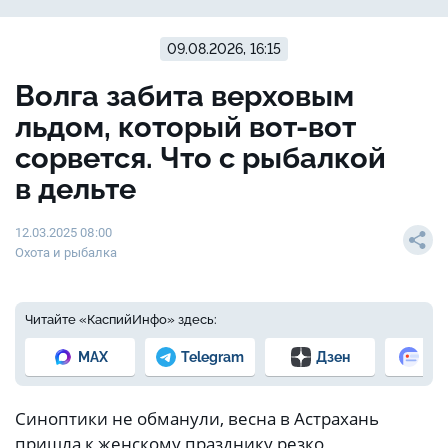
09.08.2026, 16:15
Волга забита верховым
льдом, который вот-вот
сорвется. Что с рыбалкой
в дельте
12.03.2025 08:00
Охота и рыбалка
Читайте «КаспийИнфо» здесь:
MAX
Telegram
Дзен
Но
Синоптики не обманули, весна в Астрахань
пришла к женскому празднику резко