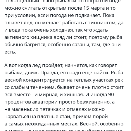
полноценный сезон рыбалки по открытой воде
можно считать открытым после 15 марта и то
при условии, если погода не подкачает. Пока
плывет лед, он мешает работать спиннингом, да
и вода пока очень холодная, так что ждать
активного хищника вряд ли стоит, поэтому рыба
обычно багрится, особенно сазаны, там, где они
есть.
А вот когда лед пройдет, начнется, как говорят
рыбаки, движ. Правда, его надо еще найти. Рыба
весной концентрируется на теплых участках рек
со слабым течением, бывает очень плотно стоит
вся вместе - и мирная, и хищная. И иногда 90
процентов акватории просто безжизненно, а
на маленьких пятачках и отмелях можно
нарваться на плотные стаи, причем порой
в самых неожиданных местах. Весной, особенно
в марте, не надо торопиться на рыбалку, утро не