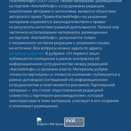
«КаспийИнфо» 2007–2025. Любые материалы, размещенные
на портале «КаспийИнфо» сотрудниками редакции,
нештатными авторами и читателями, являются объектами
авторского права. Права«КаспийИнфо» на указанные
материалы охраняются законодательством о правах
на результаты интеллектуальной деятельности. Полное или
частичное использование материалов, размещенных
на портале «КаспийИнфо», допускается только
с письменного согласия редакции с указанием ссылки
на источник. Все вопросы можно задать по адресу
people@caspy.net
. В рубрике «От первого лица»
публикуются сообщения в рамках контрактов об
информационном сотрудничестве между редакцией
«КаспийИнфо» и органами власти. Материалы рубрик
«Новости партнёров» и «Новости компаний» публикуются в
рамках договоров (соглашений) об информационном
сотрудничестве и (или) являются рекламой. Партнёрский
материал — это статья, подготовленная редакцией
совместно с партнёром-рекламодателем, который
заинтересован в теме материала, участвует в его создании
и оплачивает размещение.