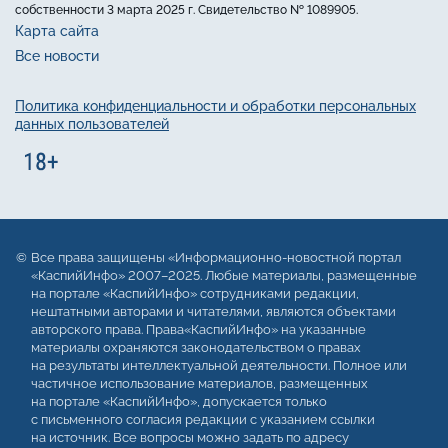
собственности 3 марта 2025 г. Свидетельство № 1089905.
Карта сайта
Все новости
Политика конфиденциальности и обработки персональных
данных пользователей
Все права защищены «Информационно-новостной портал
«КаспийИнфо» 2007–2025. Любые материалы, размещенные
на портале «КаспийИнфо» сотрудниками редакции,
нештатными авторами и читателями, являются объектами
авторского права. Права«КаспийИнфо» на указанные
материалы охраняются законодательством о правах
на результаты интеллектуальной деятельности. Полное или
частичное использование материалов, размещенных
на портале «КаспийИнфо», допускается только
с письменного согласия редакции с указанием ссылки
на источник. Все вопросы можно задать по адресу