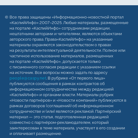
Все права защищены «Информационно-новостной портал
«КаспийИнфо» 2007–2025. Любые материалы, размещенные
на портале «КаспийИнфо» сотрудниками редакции,
нештатными авторами и читателями, являются объектами
авторского права. Права«КаспийИнфо» на указанные
материалы охраняются законодательством о правах
на результаты интеллектуальной деятельности. Полное или
частичное использование материалов, размещенных
на портале «КаспийИнфо», допускается только
с письменного согласия редакции с указанием ссылки
на источник. Все вопросы можно задать по адресу
people@caspy.net
. В рубрике «От первого лица»
публикуются сообщения в рамках контрактов об
информационном сотрудничестве между редакцией
«КаспийИнфо» и органами власти. Материалы рубрик
«Новости партнёров» и «Новости компаний» публикуются в
рамках договоров (соглашений) об информационном
сотрудничестве и (или) являются рекламой. Партнёрский
материал — это статья, подготовленная редакцией
совместно с партнёром-рекламодателем, который
заинтересован в теме материала, участвует в его создании
и оплачивает размещение.