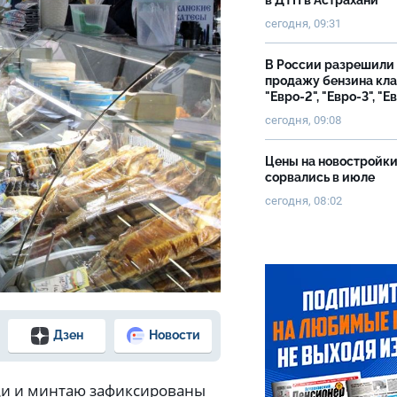
в ДТП в Астрахани
сегодня, 09:31
В России разрешили
продажу бензина кл
"Евро-2", "Евро-3", "Е
сегодня, 09:08
Цены на новостройк
сорвались в июле
сегодня, 08:02
Дзен
Новости
ди и минтаю зафиксированы