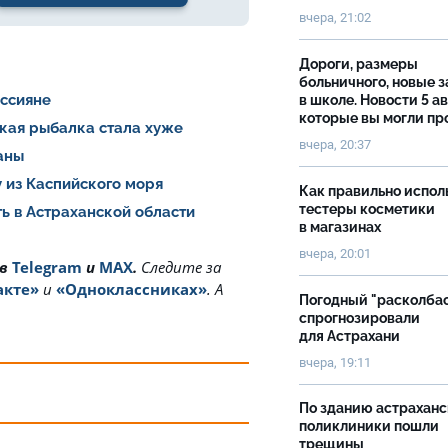
вчера, 21:02
Дороги, размеры
больничного, новые 
оссияне
в школе. Новости 5 ав
которые вы могли пр
ская рыбалка стала хуже
вчера, 20:37
раны
 из Каспийского моря
Как правильно испол
тестеры косметики
ь в Астраханской области
в магазинах
вчера, 20:01
 в
Telegram
и
MAX
.
Cледите за
акте»
и
«Одноклассниках»
. А
Погодный "расколба
спрогнозировали
для Астрахани
вчера, 19:11
По зданию астрахан
поликлиники пошли
трещины