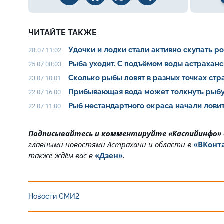
ЧИТАЙТЕ ТАКЖЕ
Удочки и лодки стали активно скупать р
28.07 11:02
Рыба уходит. С подъёмом воды астрахан
25.07 08:03
Сколько рыбы ловят в разных точках ст
23.07 10:01
Прибывающая вода может толкнуть рыбу
22.07 16:00
Рыб нестандартного окраса начали ловит
22.07 11:00
Подписывайтесь и комментируйте «Каспийинфо»
главными новостями Астрахани и области в
«ВКонт
также ждём вас в
«Дзен»
.
Новости СМИ2