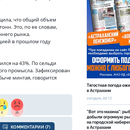
бщила, что общий объем
онн. Это, по ее словам,
ннего рынка.
цией в прошлом году
ился на 43%. По сельди
ного промысла. Зафиксирован
быче минтая, говорится
Тягостная погода ож
в Астрахани
сегодня, 06:12
"Вот это махина": ры
6
25
добыли огромную р
на городской набер
КОММЕНТАРИИ (7)
в Астрахани