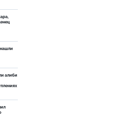
ара,
денец
 нашли
ли алиби
уплениях
нил
о