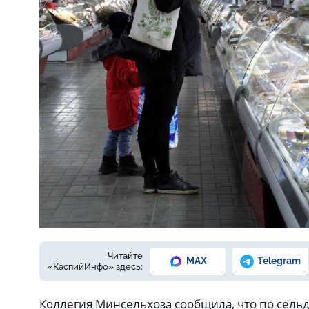
Фото: из архива Е.Зимней
Читайте
MAX
Telegram
«КаспийИнфо» здесь:
Коллегия Минсельхоза сообщила, что по сель