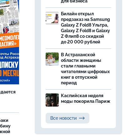
для бизнеса
Билайн открыл
предзаказ на Samsung
Galaxy Z Fold8 Ультра,
Galaxy Z Fold8 и Galaxy
Z Флип8 со скидкой
до 20 000 рублей
В Астраханской
области женщины
стали главными
читателями цифровых
книг в отпускной
период
идается
Каспийская неделя
моды покорила Париж
Все новости
баки
ыбину
ежной