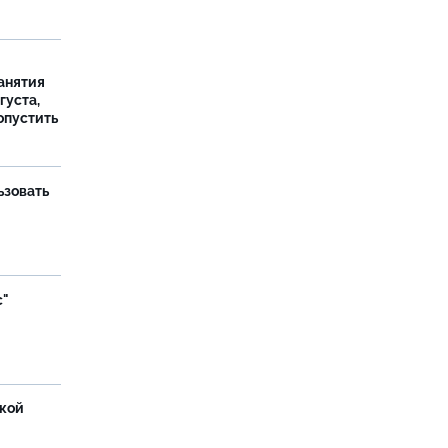
занятия
густа,
опустить
ьзовать
с"
ской