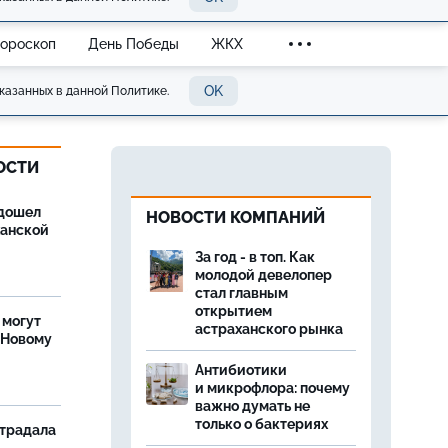
Гороскоп
День Победы
ЖКХ
OK
казанных в данной Политике.
ОСТИ
дошел
НОВОСТИ КОМПАНИЙ
ханской
За год - в топ. Как
молодой девелопер
стал главным
открытием
 могут
астраханского рынка
 Новому
Антибиотики
и микрофлора: почему
важно думать не
только о бактериях
страдала