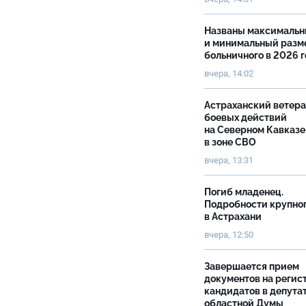
Названы максималь
и минимальный разм
больничного в 2026 
вчера, 14:02
Астраханский ветер
боевых действий
на Северном Кавказе
в зоне СВО
вчера, 13:31
Погиб младенец.
Подробности крупно
в Астрахани
вчера, 12:50
Завершается прием
документов на реги
кандидатов в депута
областной Думы