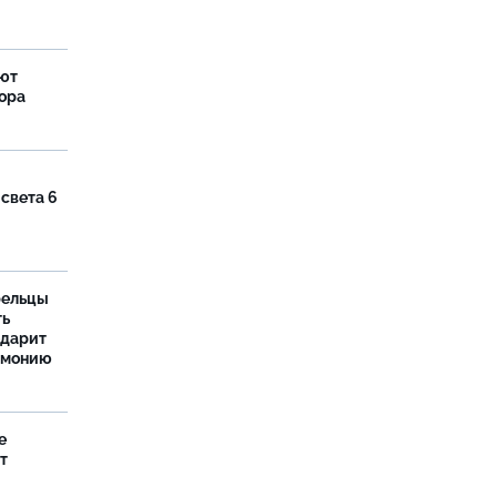
яют
тора
 света 6
рельцы
ть
одарит
рмонию
е
т