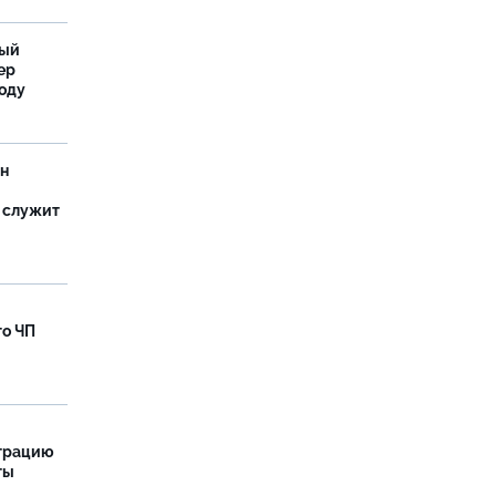
ный
ер
году
ан
 служит
го ЧП
страцию
ты