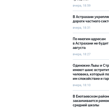
вчера, 18:59
В Астрахани укрепл
дороги частного сек
вчера, 18:31
По многим адресам
в Астрахани не будет
августа
вчера, 18:27
Одинокие Львы и Ст
имеют шанс встрети
человека, который п
им спокойствие и га
вчера, 18:10
В Енотаевском район
заканчивается ремон
средней школы