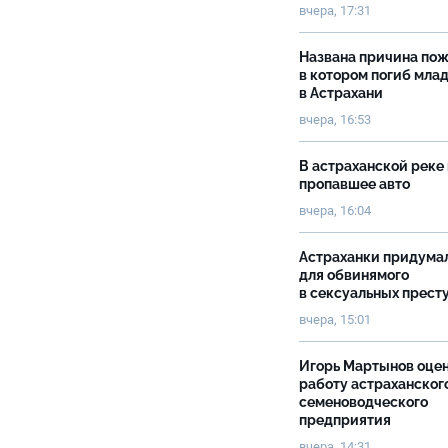
вчера, 17:31
Названа причина пож
в котором погиб мла
в Астрахани
вчера, 16:53
В астраханской реке
пропавшее авто
вчера, 16:04
Астраханки придума
для обвинямого
в сексуальных прест
вчера, 15:01
Игорь Мартынов оце
работу астраханског
семеноводческого
предприятия
вчера, 14:31