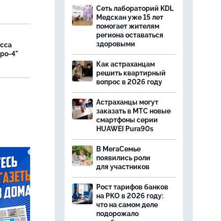
Сеть лабораторий KDL
Медскан уже 15 лет
помогает жителям
региона оставаться
здоровыми
асса
вро-4"
Как астраханцам
решить квартирный
вопрос в 2026 году
и
Астраханцы могут
заказать в МТС новые
смартфоны серии
HUAWEI Pura90s
В МегаСемье
появились роли
для участников
Рост тарифов банков
на РКО в 2026 году:
что на самом деле
подорожало