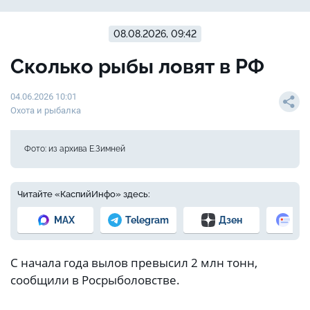
08.08.2026, 09:42
Сколько рыбы ловят в РФ
04.06.2026 10:01
Охота и рыбалка
Фото: из архива Е.Зимней
Читайте «КаспийИнфо» здесь:
MAX
Telegram
Дзен
Но
С начала года вылов превысил 2 млн тонн,
сообщили в Росрыболовстве.