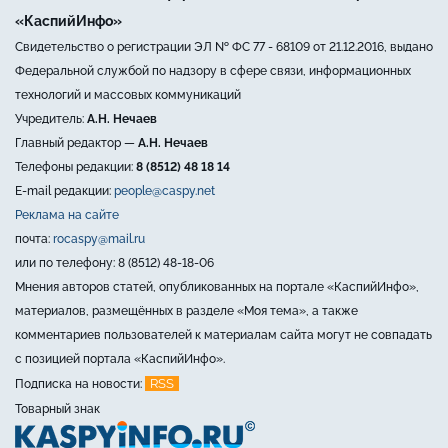
«КаспийИнфо»
Свидетельство о регистрации ЭЛ № ФС 77 - 68109 от 21.12.2016, выдано
Федеральной службой по надзору в сфере связи, информационных
технологий и массовых коммуникаций
Учредитель:
А.Н. Нечаев
Главный редактор —
А.Н. Нечаев
Телефоны редакции:
8 (8512) 48 18 14
E-mail редакции:
people@caspy.net
Реклама на сайте
почта:
rocaspy@mail.ru
или по телефону: 8 (8512) 48-18-06
Мнения авторов статей, опубликованных на портале «КаспийИнфо»,
материалов, размещённых в разделе «Моя тема», а также
комментариев пользователей к материалам сайта могут не совпадать
с позицией портала «КаспийИнфо».
RSS
Подписка на новости:
Товарный знак