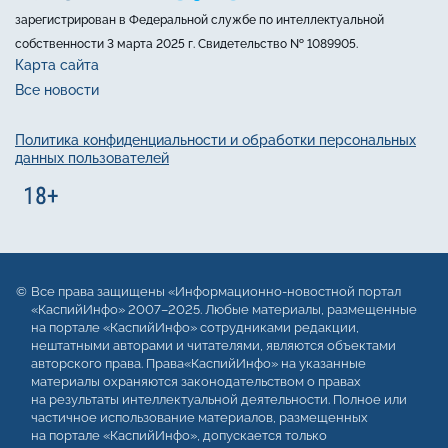
зарегистрирован в Федеральной службе по интеллектуальной
собственности 3 марта 2025 г. Свидетельство № 1089905.
Карта сайта
Все новости
Политика конфиденциальности и обработки персональных
данных пользователей
Все права защищены «Информационно-новостной портал
«КаспийИнфо» 2007–2025. Любые материалы, размещенные
на портале «КаспийИнфо» сотрудниками редакции,
нештатными авторами и читателями, являются объектами
авторского права. Права«КаспийИнфо» на указанные
материалы охраняются законодательством о правах
на результаты интеллектуальной деятельности. Полное или
частичное использование материалов, размещенных
на портале «КаспийИнфо», допускается только