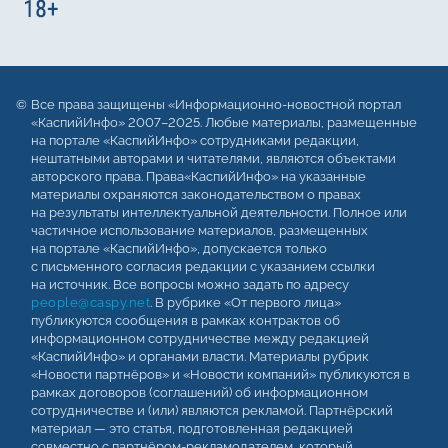
Все права защищены «Информационно-новостной портал
«КаспийИнфо» 2007–2025. Любые материалы, размещенные
на портале «КаспийИнфо» сотрудниками редакции,
нештатными авторами и читателями, являются объектами
авторского права. Права«КаспийИнфо» на указанные
материалы охраняются законодательством о правах
на результаты интеллектуальной деятельности. Полное или
частичное использование материалов, размещенных
на портале «КаспийИнфо», допускается только
с письменного согласия редакции с указанием ссылки
на источник. Все вопросы можно задать по адресу
people@caspy.net
. В рубрике «От первого лица»
публикуются сообщения в рамках контрактов об
информационном сотрудничестве между редакцией
«КаспийИнфо» и органами власти. Материалы рубрик
«Новости партнёров» и «Новости компаний» публикуются в
рамках договоров (соглашений) об информационном
сотрудничестве и (или) являются рекламой. Партнёрский
материал — это статья, подготовленная редакцией
совместно с партнёром-рекламодателем, который