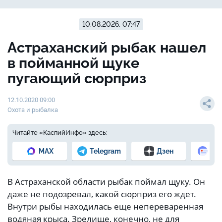
10.08.2026, 07:47
Астраханский рыбак нашел
в пойманной щуке
пугающий сюрприз
12.10.2020 09:00
Охота и рыбалка
Читайте «КаспийИнфо» здесь:
MAX
Telegram
Дзен
Но
В Астраханской области рыбак поймал щуку. Он
даже не подозревал, какой сюрприз его ждет.
Внутри рыбы находилась еще непереваренная
водяная крыса. Зрелище, конечно, не для