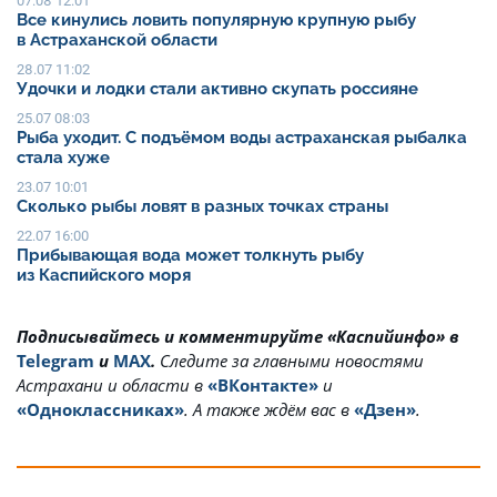
07.08 12:01
Все кинулись ловить популярную крупную рыбу
в Астраханской области
28.07 11:02
Удочки и лодки стали активно скупать россияне
25.07 08:03
Рыба уходит. С подъёмом воды астраханская рыбалка
стала хуже
23.07 10:01
Сколько рыбы ловят в разных точках страны
22.07 16:00
Прибывающая вода может толкнуть рыбу
из Каспийского моря
Подписывайтесь и комментируйте «Каспийинфо» в
Telegram
и
MAX
.
Cледите за главными новостями
Астрахани и области в
«ВКонтакте»
и
«Одноклассниках»
. А также ждём вас в
«Дзен»
.